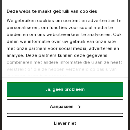
graag uitgebreid product- of interieuradvies? Dan kun je
vrijblijvend een afspraak inplannen met een van onze
Deze website maakt gebruik van cookies
experts. Maak hiervoor een
woonwinkelafspraak
op een
moment dat voor jou past.
We gebruiken cookies om content en advertenties te
personaliseren, om functies voor social media te
bieden en om ons websiteverkeer te analyseren. Ook
Zelf je 3D eettafel samenstellen!
delen we informatie over uw gebruik van onze site
met onze partners voor social media, adverteren en
analyse. Deze partners kunnen deze gegevens
combineren met andere informatie die u aan ze heeft
verstrekt of die ze hebben verzameld op basis van
uw gebruik van hun services.
Ja, geen probleem
Benieuwd naar alle
Aanpassen
tips en inspiratie voor
Liever niet
eettafels?