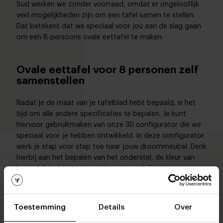
Sud werken we zonder voorraad, omdat er ongelooflijk
veel mogelijkheden zijn om een tafel samen te stellen.
Dat betekent dat we speciaal voor jou aan de slag gaan
om een 8-persoons ovale eettafel te maken.
Ovale eettafel voor 8 personen zelf
samenstellen
Nadat je de maat van je tafelblad hebt bepaald, is het
tijd om alle andere specificaties te bepalen. Je kunt
hiervoor gebruikmaken van onze 3D configurator die we
speciaal voor je hebben ontwikkeld. In deze configurator
werk je stap voor stap toe naar jouw droommeubel. Denk
hierbij aan het bepalen van het onderstel, de kleur van
het tafelblad, het materiaal en de randafwerking.
Uiteraard kun je ook langskomen om een gedeelte van
ons aanbod in het echt te zien. Je bent van harte welkom
in een van onze
woonwinkels
.
Voor een bezoek aan onze
Toestemming
Details
Over
woonwinkels hoef je geen afspraak te maken. Wil je