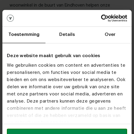
woonwinkel in de buurt van Eindhoven helpen onze
ervaren experts je graag om je droominterieur tastbaar
te maken.
Toestemming
Details
Over
Veelgestelde vragen over
Deze website maakt gebruik van cookies
woonwinkel Heeze
We gebruiken cookies om content en advertenties te
personaliseren, om functies voor social media te
Wat zijn de openingstijden van woonwinkel
bieden en om ons websiteverkeer te analyseren. Ook
Heeze?
delen we informatie over uw gebruik van onze site
met onze partners voor social media, adverteren en
Is woonwinkel Heeze geopend tijdens
analyse. Deze partners kunnen deze gegevens
feestdagen?
combineren met andere informatie die u aan ze heeft
verstrekt of die ze hebben verzameld op basis van
uw gebruik van hun services.
Wat is het adres van woonwinkel Heeze?