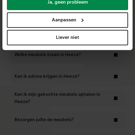
Ja, geen probleem
Kan ik parkeren bij deze woonwinkel?
Aanpassen
Staan hier ook de meubels van de
Tweedekans?
Liever niet
Welke meubels staan in Heeze?
Kan ik advies krijgen in Heeze?
Kan ik mijn gekochte meubels ophalen in
Heeze?
Bezorgen jullie de meubels?
premium bezorging