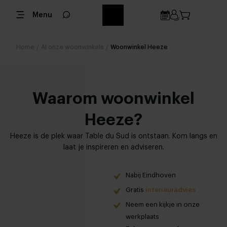
In woonwinkel Heeze vind je veel
Menu
wooninspiratie, met een directe verbinding
naar onze werkplaats. Kwalitatieve meubels,
op maat gemaakt en voor eerlijke prijs. Loop
Home
/
Al onze woonwinkels
/
Woonwinkel Heeze
eens binnen en laat je inspireren.
Waarom woonwinkel
Woonwinkel Heeze -
Heeze?
Nabij Eindhoven
Heeze is de plek waar Table du Sud is ontstaan. Kom langs en
laat je inspireren en adviseren.
Maak een afspraak
Nabij Eindhoven
Gratis
interieuradvies
Neem een kijkje in onze
werkplaats