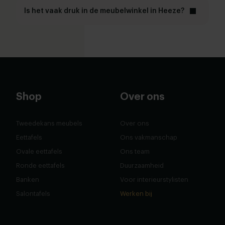
Is het vaak druk in de meubelwinkel in Heeze?
Shop
Over ons
Tweedekans meubels
Over ons
Eettafels
Ons vakmanschap
Ovale eettafels
Ons team
Ronde eettafels
Duurzaamheid
Banken
Voor interieurstylisten
Salontafels
Werken bij