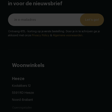
in voor de nieuwsbrief
Let's go!
Ontvang €15,- korting op je eerste bestelling. Door je in te schrijven ga je
akkoord met onze
Privacy Policy
&
Algemene voorwaarden
.
Woonwinkels
Heeze
Koolakkers 12
5591 RD Heeze
Noord-Brabant
Openingstijden