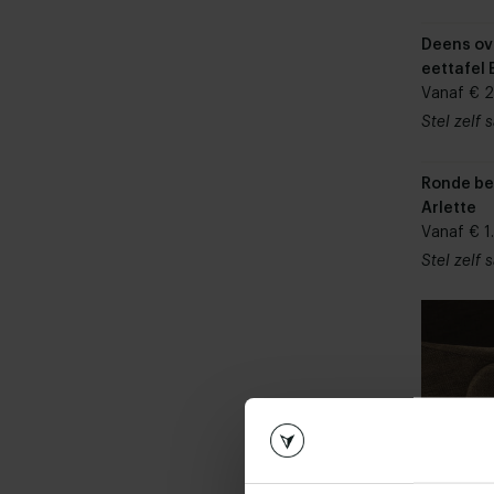
Deens ov
eettafel 
Vanaf € 
Stel zelf
Ronde be
Arlette
Vanaf € 1
Stel zelf