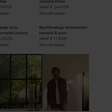
Dida
eettafel Chloe
.790,00
Vanaf € 2.440,00
 samen
Stel zelf samen
mige fenix
Rechthoekige eikenhouten
eettafel Ludovic
bartafel A-poot
.230,00
Vanaf € 1.175,00
 samen
Stel zelf samen