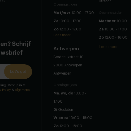
raak
Utrecht
Openingstijden
Ma t/m vr
10:00 - 17:00
Openingstijden
Za
10:00 - 17:00
Ma t/m vr
10:00 - 
Zo
12:00 - 17:00
Za
10:00 - 17:00
Lees meer
Zo
12:00 - 16:00
en? Schrijf
Lees meer
Antwerpen
euwsbrief
Bordeauxstraat 10
2000 Antwerpen
Let's go!
Antwerpen
Openingstijden
ling. Door je in te
y Policy
&
Algemene
Ma, wo, do
10:00 -
17:00
Di
Gesloten
Vr en za
10:00 - 18:00
Zo
12:00 - 18:00