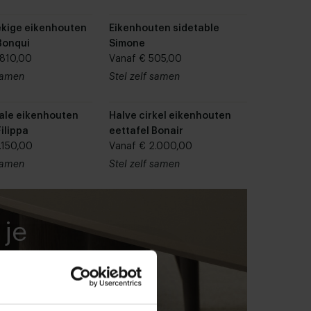
kige eikenhouten
Eikenhouten sidetable
Bonqui
Simone
.810,00
Vanaf € 505,00
 samen
Stel zelf samen
ale eikenhouten
Halve cirkel eikenhouten
Filippa
eettafel Bonair
.150,00
Vanaf € 2.000,00
 samen
Stel zelf samen
 je
el