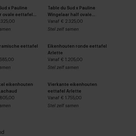
Sud x Pauline
Table du Sud x Pauline
 ovale eettafel
Wingelaar half ovale
.325,00
eettafel Pip
Vanaf € 2.325,00
 samen
Stel zelf samen
ramische eettafel
Eikenhouten ronde eettafel
Arlette
.685,00
Vanaf € 1.205,00
 samen
Stel zelf samen
kel eikenhouten
Vierkante eikenhouten
 Lachaud
eettafel Arlette
.805,00
Vanaf € 1.755,00
 samen
Stel zelf samen
nd