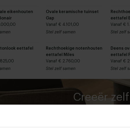
ale eikenhouten
Ovale keramische tuinset
Rechthoe
Bonair
Gap
eettafel 
2.000,00
Vanaf € 4.101,00
Vanaf € 1
 samen
Stel zelf samen
Stel zelf
tonlook eettafel
Rechthoekige notenhouten
Deens ov
eettafel Miles
eettafel 
.825,00
Vanaf € 2.760,00
Vanaf € 2
 samen
Stel zelf samen
Stel zelf
Creeër zelf
droomtaf
Stel zelf samen