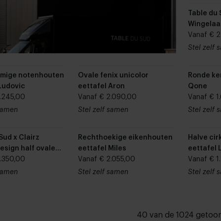
Table du 
Wingelaar
Pip
Vanaf € 2
Stel zelf
rmige notenhouten
Ovale fenix unicolor
Ronde ke
Ludovic
eettafel Aron
Qone
.245,00
Vanaf € 2.090,00
Vanaf € 1
 samen
Stel zelf samen
Stel zelf
Sud x Clairz
Rechthoekige eikenhouten
Halve cir
Design half ovale
eettafel Miles
eettafel
ten eettafel
.350,00
Vanaf € 2.055,00
Vanaf € 1
 samen
Stel zelf samen
Stel zelf
40 van de 1024 getoo