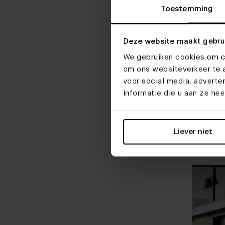
Toestemming
Deze website maakt gebru
Ronde n
We gebruiken cookies om co
bartafel
om ons websiteverkeer te a
Vanaf € 2
voor social media, advert
Stel zelf
informatie die u aan ze he
Deens ova
eettafel 
Liever niet
Vanaf € 
Stel zelf