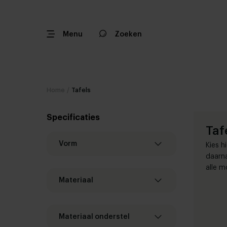
Menu
Zoeken
Home
/
Tafels
Specificaties
Taf
Vorm
Kies h
daarna
alle m
Materiaal
Materiaal onderstel