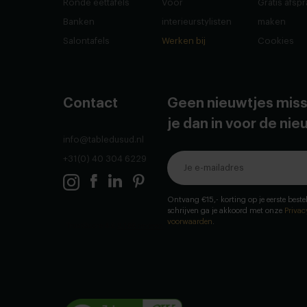
Ronde eettafels
Voor
Gratis afsp
Banken
interieurstylisten
maken
Salontafels
Werken bij
Cookies
Contact
Geen nieuwtjes miss
je dan in voor de ni
info@tabledusud.nl
+31(0) 40 304 6229
Ontvang €15,- korting op je eerste bestel
schrijven ga je akkoord met onze
Privac
voorwaarden
.