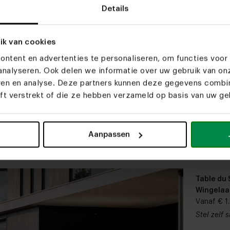
Details
ik van cookies
otenhouten
Table du Sud x Pauline
Deens ov
ntent en advertenties te personaliseren, om functies voor 
 O-poot
Wingelaar deens ovale
eettafel
nalyseren. Ook delen we informatie over uw gebruik van on
.510,00
eettafel Cas
Vanaf € 2.075,00
Vanaf € 1
eren en analyse. Deze partners kunnen deze gegevens comb
 samen
Stel zelf samen
Stel zelf
eft verstrekt of die ze hebben verzameld op basis van uw geb
le fenix unicolor
Table du Sud x Studio
Rechthoe
Dida
Verbaan I eikenhouten
eettafel 
Aanpassen
2.090,00
eettafel
Vanaf € 2.255,00
Vanaf € 1
 samen
Stel zelf samen
Stel zelf
Table du 
Wingelaa
Olmo eett
Vanaf € 1
Stel zelf