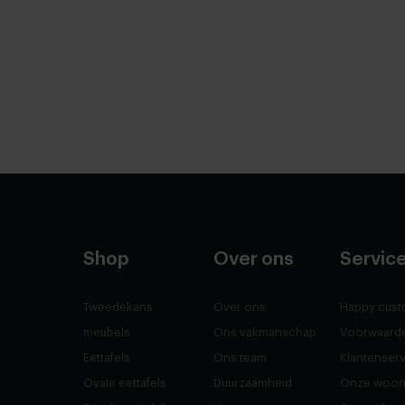
Shop
Over ons
Servic
Tweedekans
Over ons
Happy cust
meubels
Ons vakmanschap
Voorwaard
Eettafels
Ons team
Klantenser
Ovale eettafels
Duurzaamheid
Onze woon