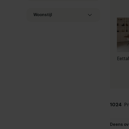
Woonstijl
Eetta
1024
P
Deens ov