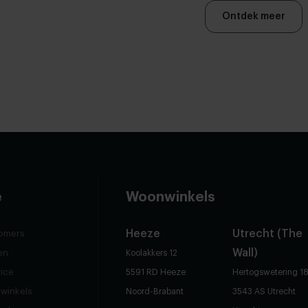
Ontdek meer
e
Woonwinkels
Heeze
Utrecht (The
omers
Wall)
en
Koolakkers 12
vice
5591 RD Heeze
Hertogswetering 1
winkels
Noord-Brabant
3543 AS Utrecht