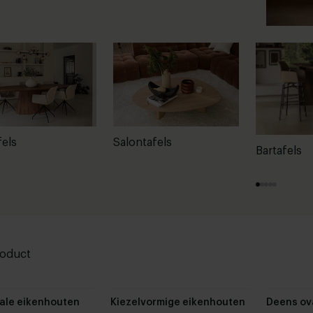
fels
Salontafels
Bartafels
roduct
ale eikenhouten
Kiezelvormige eikenhouten
Deens ov