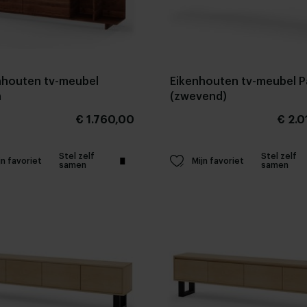
houten tv-meubel
Eikenhouten tv-meubel P
a
(zwevend)
€ 1.760,00
€ 2.0
Stel zelf
Stel zelf
jn favoriet
Mijn favoriet
samen
samen