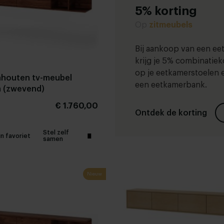
5% korting
Op
zitmeubels
Bij aankoop van een eet
krijg je 5% combinatiek
op je eetkamerstoelen 
houten tv-meubel
een eetkamerbank.
 (zwevend)
€ 1.760,00
Ontdek de korting
Stel zelf
jn favoriet
samen
Nieuw