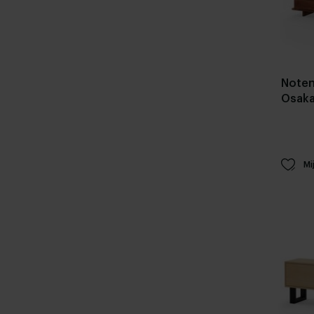
Noten
Osak
Mi