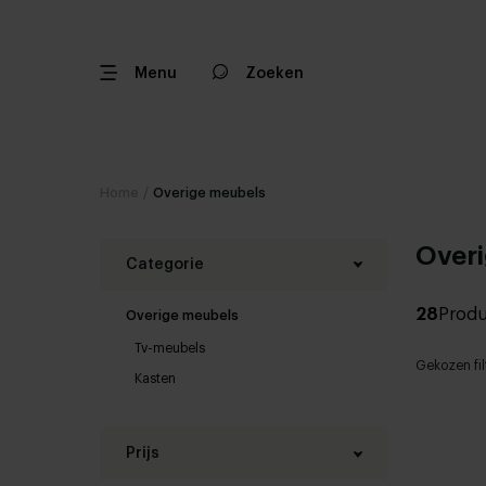
Menu
Zoeken
Home
/
Overige meubels
Over
Categorie
28
Prod
Overige meubels
Tv-meubels
Gekozen fil
Kasten
Prijs