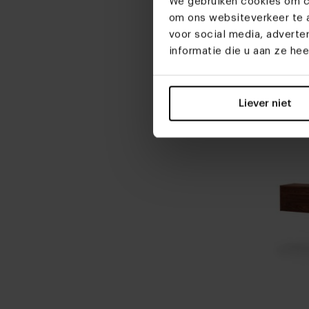
We gebruiken cookies om co
om ons websiteverkeer te a
Eiken
voor social media, advert
(ligge
informatie die u aan ze he
Liever niet
Mi