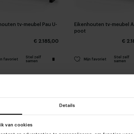
houten tv-meubel Pau U-
Eikenhouten tv-meubel Al
poot
€ 2.185,00
€ 2.
Stel zelf
Stel zelf
jn favoriet
Mijn favoriet
samen
samen
Details
ik van cookies