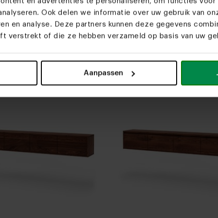
ntent en advertenties te personaliseren, om functies voor 
nalyseren. Ook delen we informatie over uw gebruik van on
houten tv-meubel Albi
Eikenhouten tv-meubel P
eren en analyse. Deze partners kunnen deze gegevens comb
nd)
met Bjorn-poot
eft verstrekt of die ze hebben verzameld op basis van uw geb
€ 2.010,00
€ 2.
Aanpassen
Stel zelf
Stel zelf
jn favoriet
Mijn favoriet
samen
samen