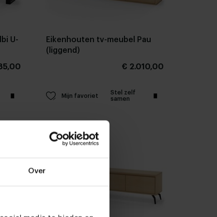
bi U-
Eikenhouten tv-meubel Pau
(liggend)
185,00
€ 2.010,00
Stel zelf
Mijn favoriet
samen
Over