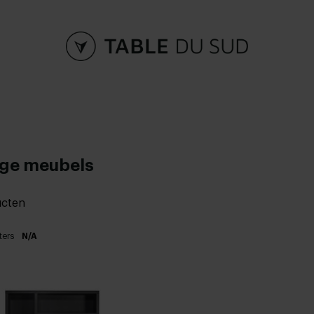
ige meubels
ucten
ters
N/A