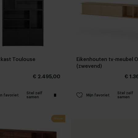
tkast Toulouse
Eikenhouten tv-meubel 
(zwevend)
€ 2.495,00
€ 1.3
Stel zelf
Stel zelf
jn favoriet
Mijn favoriet
samen
samen
Nieuw