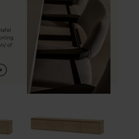
tafel
orting
en/ of