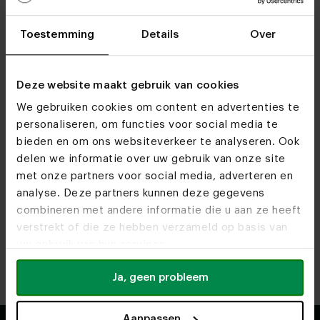
beter op peil te houden, wat bijdraagt aan het behoud
van je meubels.
Toestemming
Details
Over
Wil je meer weten over het onderhouden van jouw tafel,
zitmeubel of ander meubelstuk? Op onze uitgebreide
Deze website maakt gebruik van cookies
servicepagina
vind je praktische informatie, advies per
materiaal en veelgestelde vragen. Zo weet je precies
We gebruiken cookies om content en advertenties te
welke onderhoudsmiddelen je nodig hebt en hoe je jouw
personaliseren, om functies voor social media te
meubels zo lang mogelijk mooi houdt.
bieden en om ons websiteverkeer te analyseren. Ook
delen we informatie over uw gebruik van onze site
met onze partners voor social media, adverteren en
analyse. Deze partners kunnen deze gegevens
Terug naar boven
combineren met andere informatie die u aan ze heeft
verstrekt of die ze hebben verzameld op basis van
uw gebruik van hun services.
Ja, geen probleem
Aanpassen