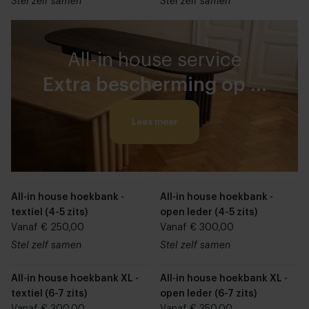
Stel zelf samen
Stel zelf samen
All-in house service
Extra bescherming op je
meubels
Lees meer
All-in house hoekbank -
All-in house hoekbank -
textiel (4-5 zits)
open leder (4-5 zits)
Vanaf € 250,00
Vanaf € 300,00
Stel zelf samen
Stel zelf samen
All-in house hoekbank XL -
All-in house hoekbank XL -
textiel (6-7 zits)
open leder (6-7 zits)
Vanaf € 300,00
Vanaf € 350,00