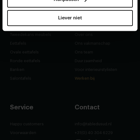
Shop
Over ons
Liever niet
Tweedekans meubels
Over ons
Eettafels
Ons vakmanschap
Ovale eettafels
Ons team
Ronde eettafels
Duurzaamheid
Banken
Voor interieurstylisten
Salontafels
Werken bij
Service
Contact
Happy customers
info@tabledusud.nl
Voorwaarden
+31(0) 40 304 6229