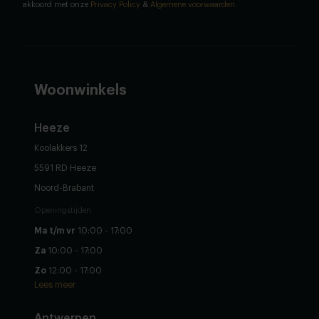
akkoord met onze
Privacy Policy
&
Algemene voorwaarden
.
Woonwinkels
Heeze
Koolakkers 12
5591 RD Heeze
Noord-Brabant
Openingstijden
Ma t/m vr
10:00 - 17:00
Za
10:00 - 17:00
Zo
12:00 - 17:00
Lees meer
Antwerpen