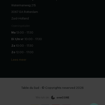
Watermanweg 215
3067 GA Rotterdam
Zuid-Holland
Openingstijden
Ma
13:00 - 17:30
Di t/m vr
10:00 - 17:30
Za
10:00 - 17:30
Zo
12:00 - 17:00
Lees meer
Table du Sud - © Copyrights reserved 2026
We run on:
oneCORE