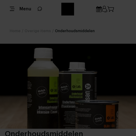
Menu
Home
/
Overige items
/
Onderhoudsmiddelen
Onderhoudsmiddelen