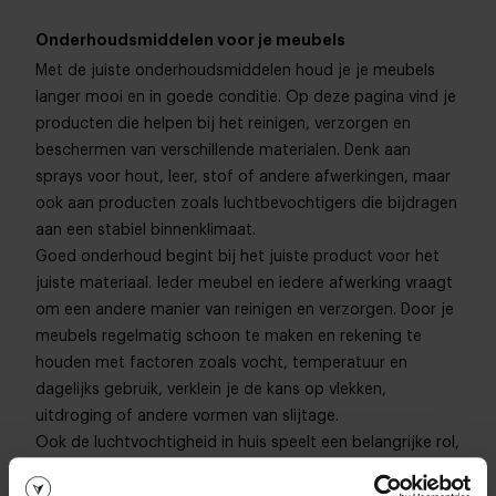
Onderhoudsmiddelen voor je meubels
Met de juiste onderhoudsmiddelen houd je je meubels
langer mooi en in goede conditie. Op deze pagina vind je
producten die helpen bij het reinigen, verzorgen en
beschermen van verschillende materialen. Denk aan
sprays voor hout, leer, stof of andere afwerkingen, maar
ook aan producten zoals luchtbevochtigers die bijdragen
aan een stabiel binnenklimaat.
Goed onderhoud begint bij het juiste product voor het
juiste materiaal. Ieder meubel en iedere afwerking vraagt
om een andere manier van reinigen en verzorgen. Door je
meubels regelmatig schoon te maken en rekening te
houden met factoren zoals vocht, temperatuur en
dagelijks gebruik, verklein je de kans op vlekken,
uitdroging of andere vormen van slijtage.
Ook de luchtvochtigheid in huis speelt een belangrijke rol,
vooral bij natuurlijke materialen zoals hout. Een
luchtbevochtiger kan helpen om de luchtvochtigheid