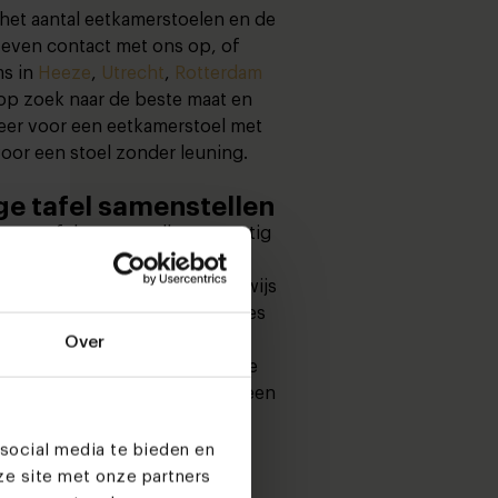
n het aantal eetkamerstoelen en de
even contact met ons op, of
s in
Heeze
,
Utrecht
,
Rotterdam
op zoek naar de beste maat en
rveer voor een eetkamerstoel met
oor een stoel zonder leuning.
ge tafel samenstellen
je eettafel samenstellen en rustig
emaal hebt? Neem dan eens een
r
en 2D configurator. Stapsgewijs
en zie je per stap wat er precies
rd ben je in onze showrooms
Over
Onze experts staan klaar om je
aan onze showrooms hoef je geen
social media te bieden en
ze site met onze partners