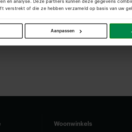
ken we de mogelijkheden. Bij
eren en analyse. Deze partners kunnen deze gegevens comb
 het
Make to order
principe.
eft verstrekt of die ze hebben verzameld op basis van uw geb
ad hebben en pas aan de slag
t.
Aanpassen
e
Woonwinkels