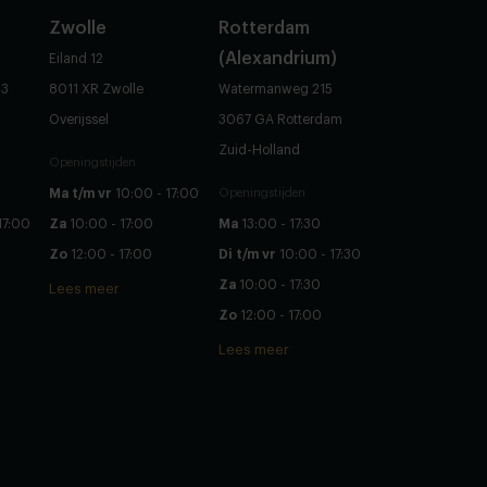
Zwolle
Rotterdam
(Alexandrium)
Eiland 12
83
8011 XR Zwolle
Watermanweg 215
Overijssel
3067 GA Rotterdam
Zuid-Holland
Openingstijden
Ma t/m vr
10:00 - 17:00
Openingstijden
17:00
Za
10:00 - 17:00
Ma
13:00 - 17:30
Zo
12:00 - 17:00
Di t/m vr
10:00 - 17:30
Za
10:00 - 17:30
Lees meer
Zo
12:00 - 17:00
Lees meer