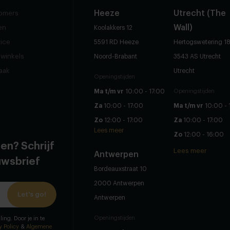
Heeze
Utrecht (The
omers
Wall)
en
Koolakkers 12
vice
5591 RD Heeze
Hertogswetering 1
winkels
Noord-Brabant
3543 AS Utrecht
raak
Utrecht
Openingstijden
Ma t/m vr
10:00 - 17:00
Openingstijden
Za
10:00 - 17:00
Ma t/m vr
10:00 - 
Zo
12:00 - 17:00
Za
10:00 - 17:00
Lees meer
Zo
12:00 - 16:00
en? Schrijf
Lees meer
Antwerpen
euwsbrief
Bordeauxstraat 10
2000 Antwerpen
Let's go!
Antwerpen
Openingstijden
ling. Door je in te
y Policy
&
Algemene