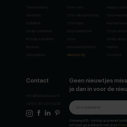
Tweedekans
Over ons
Happy cust
meubels
Ons vakmanschap
Voorwaard
Eettafels
Ons team
Klantenser
Ovale eettafels
Duurzaamheid
Onze woon
Ronde eettafels
Voor
Gratis afsp
Banken
interieurstylisten
maken
Salontafels
Werken bij
Cookies
Contact
Geen nieuwtjes miss
je dan in voor de ni
info@tabledusud.nl
+31(0) 40 304 6229
Ontvang €15,- korting op je eerste bestel
schrijven ga je akkoord met onze
Privac