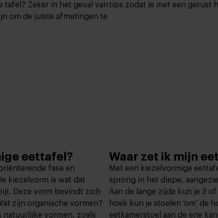
 tafel? Zeker in het geval van
tips zodat je met een gerust h
ijn om de juiste afmetingen te
ige eettafel?
Waar zet ik mijn e
 oriënterende fase en
Met een kiezelvormige eettaf
e kiezelvorm is wat dat
sprong in het diepe, aangezi
ijt. Deze vorm bevindt zich
Aan de lange zijde kun je 3 of
 Wat zijn organische vormen?
hoek kun je stoelen ‘om’ de ho
s natuurlijke vormen, zoals
eetkamerstoel aan de ene kan