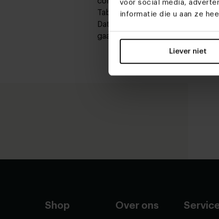
contact met ons op. Samen bekij
voor social media, advert
Table du Sud werken we volgens
informatie die u aan ze he
Dat betekent dat we geen voorra
gaan als er een order binnenkom
Liever niet
Shop
Over ons
Servic