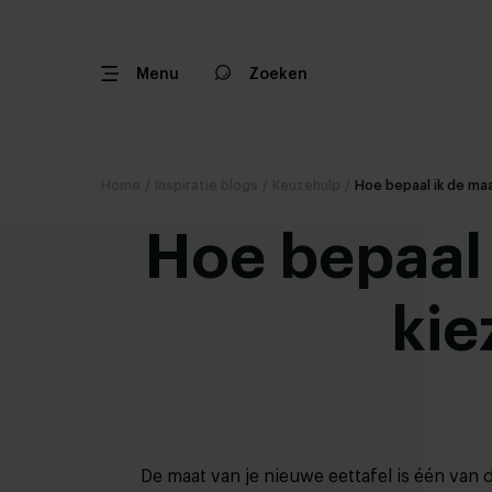
Menu
Zoeken
Home
/
Inspiratie blogs
/
Keuzehulp
/
Hoe bepaal ik de ma
Hoe bepaal 
kie
De maat van je nieuwe eettafel is één van 