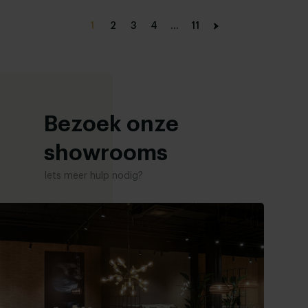
1
2
3
4
...
11
Bezoek onze
showrooms
Iets meer hulp nodig?