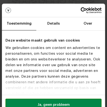
Toestemming
Details
Over
Deze website maakt gebruik van cookies
Keuzehulp
Alles over je deens ovale
We gebruiken cookies om content en advertenties te
eettafel 8 personen
personaliseren, om functies voor social media te
bieden en om ons websiteverkeer te analyseren. Ook
delen we informatie over uw gebruik van onze site
Lees hier alles over je Deens ovale
met onze partners voor social media, adverteren en
eettafel voor 8 personen. Ontdek alle
analyse. Deze partners kunnen deze gegevens
mogelijke afmetingen en het aantal
combineren met andere informatie die u aan ze heeft
stoelen dat aan je Deens ovale eettafel
verstrekt of die ze hebben verzameld op basis van
past.
uw gebruik van hun services.
Ja, geen probleem