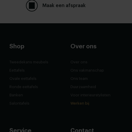
Maak een afspraak
Shop
Over ons
Tweedekans meubels
Over ons
Eettafels
Ons vakmanschap
Ovale eettafels
Ons team
Ronde eettafels
Duurzaamheid
Banken
Voor interieurstylisten
Salontafels
Werken bij
Service
Contact