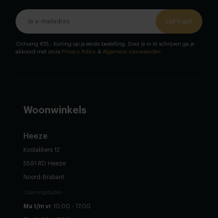
Let's go!
Ontvang €15,- korting op je eerste bestelling. Door je in te schrijven ga je
akkoord met onze
Privacy Policy
&
Algemene voorwaarden
.
Woonwinkels
Heeze
Koolakkers 12
5591 RD Heeze
Noord-Brabant
Openingstijden
Ma t/m vr
10:00 - 17:00