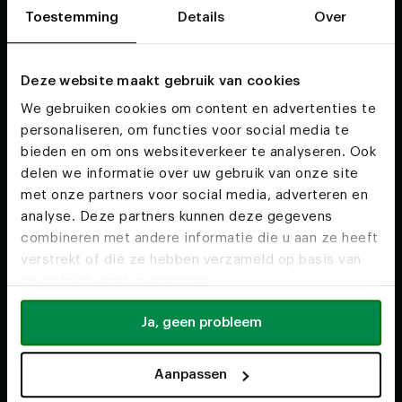
Shop
Over ons
Toestemming
Details
Over
Tweedekans meubels
Over ons
Eettafels
Ons vakmanschap
Deze website maakt gebruik van cookies
Ovale eettafels
Ons team
We gebruiken cookies om content en advertenties te
Ronde eettafels
Duurzaamheid
personaliseren, om functies voor social media te
Banken
Voor interieurstylisten
bieden en om ons websiteverkeer te analyseren. Ook
Salontafels
Werken bij
delen we informatie over uw gebruik van onze site
met onze partners voor social media, adverteren en
analyse. Deze partners kunnen deze gegevens
combineren met andere informatie die u aan ze heeft
Service
Contact
verstrekt of die ze hebben verzameld op basis van
uw gebruik van hun services.
Happy customers
info@tabledusud.nl
Ja, geen probleem
Voorwaarden
+31(0) 40 304 6229
Klantenservice
Aanpassen
Onze woonwinkels