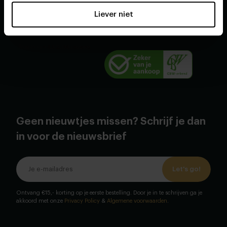
Gratis afspraak maken
Liever niet
Cookies
Geen nieuwtjes missen? Schrijf je dan
in voor de nieuwsbrief
Let's go!
Ontvang €15,- korting op je eerste bestelling. Door je in te schrijven ga je
akkoord met onze
Privacy Policy
&
Algemene voorwaarden
.