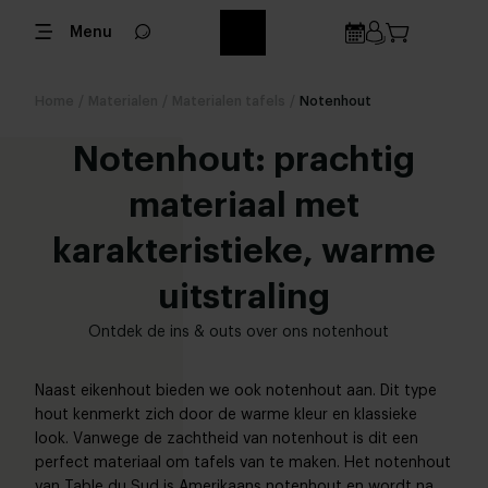
Menu
Home
/
Materialen
/
Materialen tafels
/
Notenhout
Notenhout: prachtig
materiaal met
karakteristieke, warme
uitstraling
Ontdek de ins & outs over ons notenhout
Naast eikenhout bieden we ook notenhout aan. Dit type
hout kenmerkt zich door de warme kleur en klassieke
look. Vanwege de zachtheid van notenhout is dit een
perfect materiaal om tafels van te maken. Het notenhout
van Table du Sud is Amerikaans notenhout en wordt na