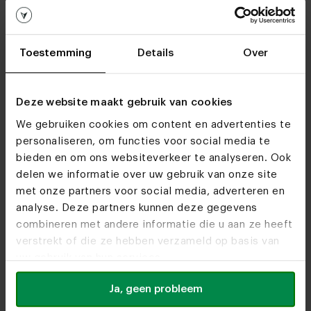
Stel
Stel
samen in
samen in
3D
3D
Toestemming
Details
Over
Deze website maakt gebruik van cookies
We gebruiken cookies om content en advertenties te
personaliseren, om functies voor social media te
bieden en om ons websiteverkeer te analyseren. Ook
delen we informatie over uw gebruik van onze site
Biggie Bank 3D
Stresa Bank 3D
met onze partners voor social media, adverteren en
Configurator
Configurator
analyse. Deze partners kunnen deze gegevens
combineren met andere informatie die u aan ze heeft
verstrekt of die ze hebben verzameld op basis van
Stel
Stel
uw gebruik van hun services.
samen in
samen in
3D
3D
Ja, geen probleem