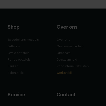
Shop
Over ons
Tweedekans meubels
Over ons
Eettafels
Ons vakmanschap
Ovale eettafels
Ons team
Ronde eettafels
Duurzaamheid
Banken
Voor interieurstylisten
Salontafels
Werken bij
Service
Contact