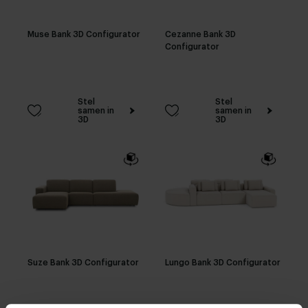
Muse Bank 3D Configurator
Cezanne Bank 3D
Configurator
Stel
Stel
samen in
samen in
3D
3D
Suze Bank 3D Configurator
Lungo Bank 3D Configurator