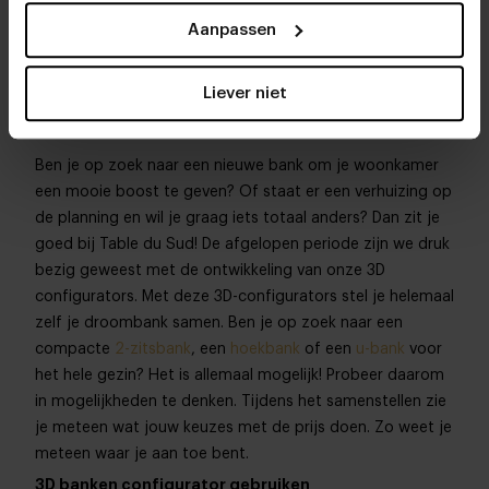
Aanpassen
Liever niet
Wat kost een 3D bankstel?
Ben je op zoek naar een nieuwe bank om je woonkamer
een mooie boost te geven? Of staat er een verhuizing op
de planning en wil je graag iets totaal anders? Dan zit je
goed bij Table du Sud! De afgelopen periode zijn we druk
bezig geweest met de ontwikkeling van onze 3D
configurators. Met deze 3D-configurators stel je helemaal
zelf je droombank samen. Ben je op zoek naar een
compacte
2-zitsbank
, een
hoekbank
of een
u-bank
voor
het hele gezin? Het is allemaal mogelijk! Probeer daarom
in mogelijkheden te denken. Tijdens het samenstellen zie
je meteen wat jouw keuzes met de prijs doen. Zo weet je
meteen waar je aan toe bent.
3D banken configurator gebruiken