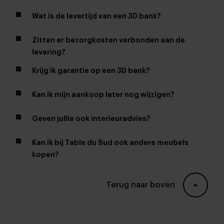
woonwinkels
Wat is de levertijd van een 3D bank?
Zitten er bezorgkosten verbonden aan de
levering?
Krijg ik garantie op een 3D bank?
Kan ik mijn aankoop later nog wijzigen?
Geven jullie ook interieuradvies?
garantie
woonwinkels
Kan ik bij Table du Sud ook andere meubels
kopen?
Terug naar boven
eettafels
sidetables
bijzettafels
vloerkleden