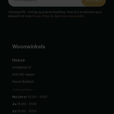
Let's go!
Ontvang €15,- korting op je eerste bestelling. Door je in te schrijven ga je
akkoord met onze
Privacy Policy
&
Algemene voorwaarden
.
Woonwinkels
Heeze
Koolakkers 12
5591 RD Heeze
Noord-Brabant
Openingstijden
Ma t/m vr
10:00 - 17:00
Za
10:00 - 17:00
Zo
12:00 - 17:00