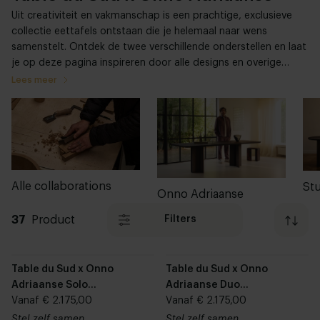
Uit creativiteit en vakmanschap is een prachtige, exclusieve
collectie eettafels ontstaan die je helemaal naar wens
samenstelt. Ontdek de twee verschillende onderstellen en laat
je op deze pagina inspireren door alle designs en overige
mogelijkheden.
Lees meer
Alle collaborations
Stu
Onno Adriaanse
37
Product
Filters
Table du Sud x Onno
Table du Sud x Onno
Adriaanse Solo
Adriaanse Duo
rechthoekige Fenix unicolor
Vanaf € 2.175,00
rechthoekige Fenix unicolor
Vanaf € 2.175,00
eettafel
eettafel
Stel zelf samen
Stel zelf samen