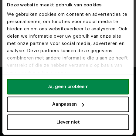
gezet. Lees hier alles over de
Table du Sud x Onno
Deze website maakt gebruik van cookies
Adriaanse collectie
.
We gebruiken cookies om content en advertenties te
personaliseren, om functies voor social media te
Terug naar boven
bieden en om ons websiteverkeer te analyseren. Ook
delen we informatie over uw gebruik van onze site
met onze partners voor social media, adverteren en
analyse. Deze partners kunnen deze gegevens
combineren met andere informatie die u aan ze heeft
verstrekt of die ze hebben verzameld op basis van
uw gebruik van hun services.
Ja, geen probleem
Shop
Over ons
Aanpassen
Tweedekans meubels
Over ons
Eettafels
Ons vakmanschap
Liever niet
Ovale eettafels
Ons team
Ronde eettafels
Duurzaamheid