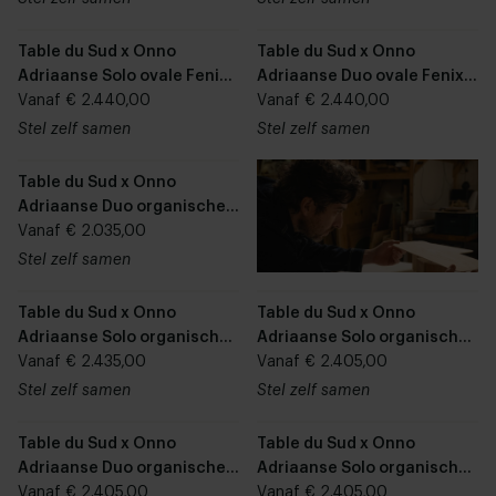
Table du Sud x Onno
Table du Sud x Onno
Adriaanse Solo ovale Fenix
Adriaanse Duo ovale Fenix
unicolor eettafel
Vanaf € 2.440,00
unicolor eettafel
Vanaf € 2.440,00
Stel zelf samen
Stel zelf samen
Table du Sud x Onno
Adriaanse Duo organische
olmo Fenix unicolor eettafel
Vanaf € 2.035,00
Stel zelf samen
Table du Sud x Onno
Table du Sud x Onno
Adriaanse Solo organische
Adriaanse Solo organische
leaf Fenix unicolor eettafel
Vanaf € 2.435,00
dollop Fenix unicolor
Vanaf € 2.405,00
eettafel
Stel zelf samen
Stel zelf samen
Table du Sud x Onno
Table du Sud x Onno
Adriaanse Duo organische
Adriaanse Solo organische
dollop Fenix unicolor
Vanaf € 2.405,00
abu Fenix unicolor eettafel
Vanaf € 2.405,00