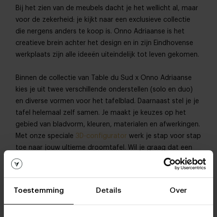
Bij het zien van de meubels dacht je het wellicht al, maar
voor de zekerheid: je kijkt naar een exclusieve collectie
die nergens anders te koop is. Onno Adriaanse is het
creatieve brein achter het design en in zijn Eindhovense
werkplaats zijn alle ideeën uiteindelijk tot leven gekomen.
Binnen de collectie van Table du Sud x Onno Adriaanse
kies je uit twee verschillende onderstellen (solo en duo)
en diverse vormen voor het tafelblad. Daarnaast stel je je
tafel helemaal zelf samen. Je maakt je keuzes op het
gebied van bladvorm, kleuren, materialen en afwerkingen.
Met onze speciale
3D-configurator
werk je stap voor stap
toe naar jouw ultieme droomtafel. Wil je graag dat een
interieur expert mee kijkt? Bezoek dan een van onze
woonwinkels
en laat je adviseren.
Toestemming
Details
Over
Het verhaal van de samenwerking én toelichting over de
verschillende onderstellen hebben we voor je op een rijtje