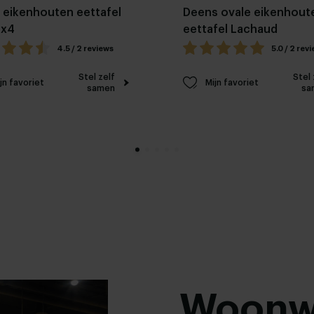
 eikenhouten eettafel
Deens ovale eikenhout
8x4
eettafel Lachaud
4.5 / 2 reviews
5.0 / 2 rev
Stel zelf
Stel 
jn favoriet
Mijn favoriet
samen
sa
Woonw