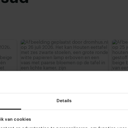
advieshoogte)
,
77 cm
,
Details
ik van cookies