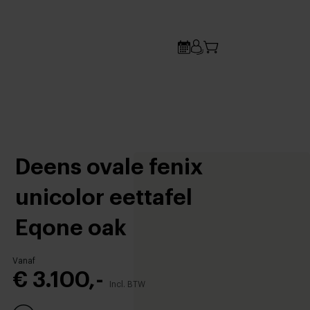
Deens ovale fenix
unicolor eettafel
Eqone oak
Vanaf
€ 3.100,-
Incl. BTW