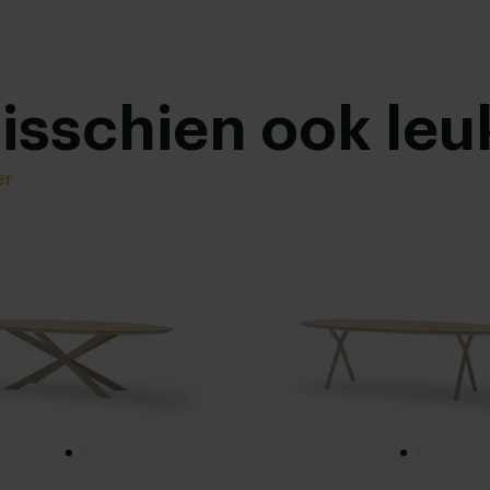
misschien ook leu
er