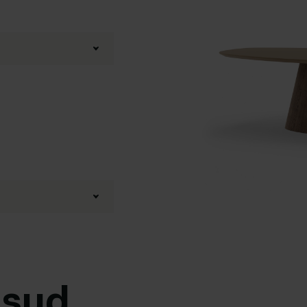
3D Configurator
usud