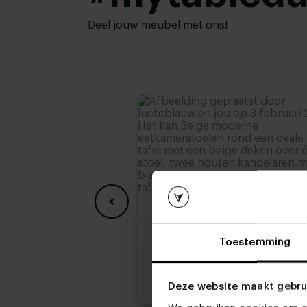
Hoogte tafelblad:
74 cm
,
75 cm
,
76 cm (
Deel jouw meubel met ons!
78 cm
Toestemming
Deze website maakt gebru