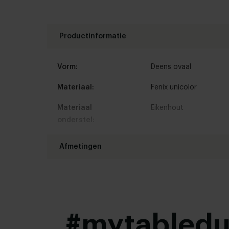
Productinformatie
Vorm:
Deens ovaal
Materiaal:
Fenix unicolor
Materiaal
Eikenhout
onderstel:
Kleur:
Bekijk kleuren in onze 
Afmetingen
Randafwerking:
Facet
Lengte tafelblad:
160 - 300 cm
Woonstijl:
Modern
,
Hotel chique
Breedte tafelblad:
90 - 130 cm
#mytabled
Bladdikte:
4 cm