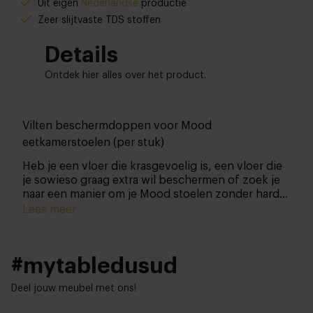
Uit eigen
Nederlandse
productie
Zeer slijtvaste TDS stoffen
Details
Ontdek hier alles over het product.
Vilten beschermdoppen voor Mood
eetkamerstoelen (per stuk)
Heb je een vloer die krasgevoelig is, een vloer die
je sowieso graag extra wil beschermen of zoek je
naar een manier om je Mood stoelen zonder hard
geluid te kunnen verschuiven? Dan ben je bij
Lees meer
Table du Sud aan het juiste adres.
#mytabledusud
Deel jouw meubel met ons!