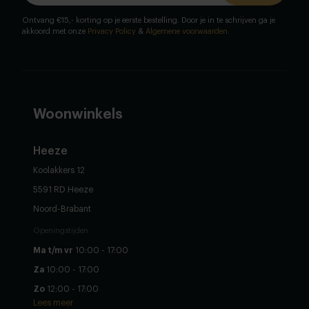
Ontvang €15,- korting op je eerste bestelling. Door je in te schrijven ga je
akkoord met onze
Privacy Policy
&
Algemene voorwaarden
.
Woonwinkels
Heeze
Koolakkers 12
5591 RD Heeze
Noord-Brabant
Openingstijden
Ma t/m vr
10:00 - 17:00
Za
10:00 - 17:00
Zo
12:00 - 17:00
Lees meer