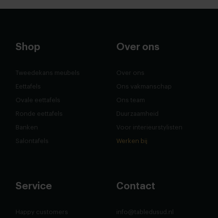
Shop
Over ons
Tweedekans meubels
Over ons
Eettafels
Ons vakmanschap
Ovale eettafels
Ons team
Ronde eettafels
Duurzaamheid
Banken
Voor interieurstylisten
Salontafels
Werken bij
Service
Contact
Happy customers
info@tabledusud.nl