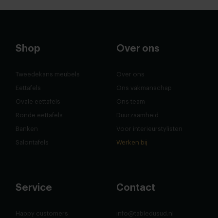
Shop
Over ons
Tweedekans meubels
Over ons
Eettafels
Ons vakmanschap
Ovale eettafels
Ons team
Ronde eettafels
Duurzaamheid
Banken
Voor interieurstylisten
Salontafels
Werken bij
Service
Contact
Happy customers
info@tabledusud.nl