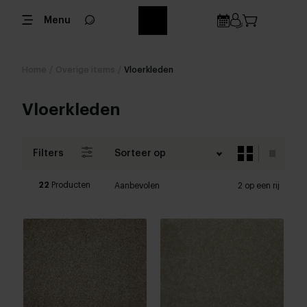
Menu
Home
/
Overige items
/
Vloerkleden
Vloerkleden
Filters
Sorteer op
22
Producten
Aanbevolen
2 op een rij