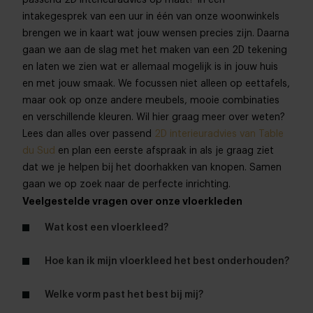
passend 2D interieuradvies op maat? In een
intakegesprek van een uur in één van onze woonwinkels
brengen we in kaart wat jouw wensen precies zijn. Daarna
gaan we aan de slag met het maken van een 2D tekening
en laten we zien wat er allemaal mogelijk is in jouw huis
en met jouw smaak. We focussen niet alleen op eettafels,
maar ook op onze andere meubels, mooie combinaties
en verschillende kleuren. Wil hier graag meer over weten?
Lees dan alles over passend
2D interieuradvies van Table
du Sud
en plan een eerste afspraak in als je graag ziet
dat we je helpen bij het doorhakken van knopen. Samen
gaan we op zoek naar de perfecte inrichting.
Veelgestelde vragen over onze vloerkleden
Wat kost een vloerkleed?
Hoe kan ik mijn vloerkleed het best onderhouden?
Welke vorm past het best bij mij?