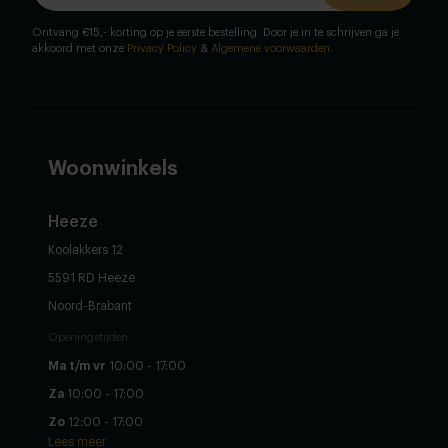
Ontvang €15,- korting op je eerste bestelling. Door je in te schrijven ga je
akkoord met onze
Privacy Policy
&
Algemene voorwaarden
.
Woonwinkels
Heeze
Koolakkers 12
5591 RD Heeze
Noord-Brabant
Openingstijden
Ma t/m vr
10:00 - 17:00
Za
10:00 - 17:00
Zo
12:00 - 17:00
Lees meer