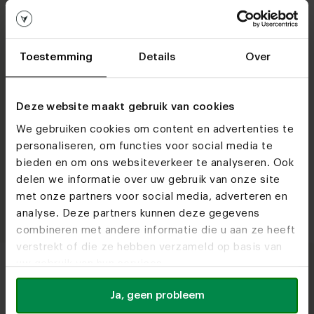
7. Bezoek onze woonwinkels voor
gratis product- en interieuradvies
Toestemming
Details
Over
Onze woonwinkels vind je in Heeze, Utrecht,
Deze website maakt gebruik van cookies
Rotterdam, Zwolle én Antwerpen.
Hier staan onze
experts voor je klaar om je te helpen. In de woonwinkels
We gebruiken cookies om content en advertenties te
vind je een groot gedeelte van ons aanbod. Maak hier
personaliseren, om functies voor social media te
kennis met uiteenlopende woonstijlen, meubels en
bieden en om ons websiteverkeer te analyseren. Ook
materialen. Met ons passende advies zorgen we ervoor
delen we informatie over uw gebruik van onze site
dat je altijd het juiste meubel koopt. Onze woonwinkels
met onze partners voor social media, adverteren en
zijn 7 dagen per week geopend en zonder afspraak te
analyse. Deze partners kunnen deze gegevens
bezoeken. De koffie staat voor je klaar!
combineren met andere informatie die u aan ze heeft
verstrekt of die ze hebben verzameld op basis van
uw gebruik van hun services.
Ja, geen probleem