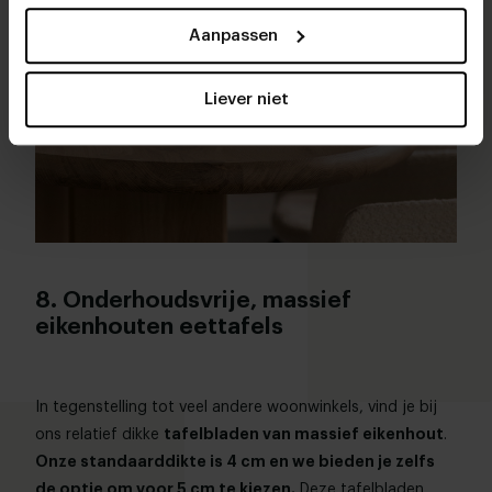
Aanpassen
Liever niet
8. Onderhoudsvrije, massief
eikenhouten eettafels
In tegenstelling tot veel andere woonwinkels, vind je bij
tafelbladen van massief eikenhout
ons relatief dikke
.
Onze standaarddikte is 4 cm en we bieden je zelfs
de optie om voor 5 cm te kiezen.
Deze tafelbladen