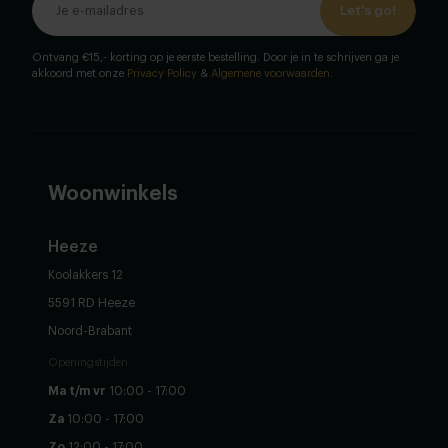
Let's go!
Ontvang €15,- korting op je eerste bestelling. Door je in te schrijven ga je
akkoord met onze
Privacy Policy
&
Algemene voorwaarden
.
Woonwinkels
Heeze
Koolakkers 12
5591 RD Heeze
Noord-Brabant
Openingstijden
Ma t/m vr
10:00 - 17:00
Za
10:00 - 17:00
Zo
12:00 - 17:00