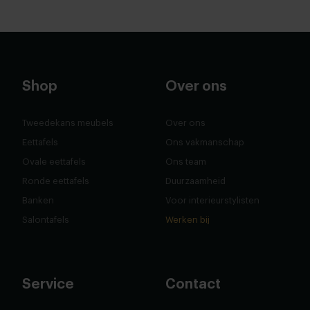
Shop
Over ons
Tweedekans meubels
Over ons
Eettafels
Ons vakmanschap
Ovale eettafels
Ons team
Ronde eettafels
Duurzaamheid
Banken
Voor interieurstylisten
Salontafels
Werken bij
Service
Contact