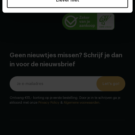
Liever niet
Geen nieuwtjes missen? Schrijf je dan
in voor de nieuwsbrief
Let's go!
Ontvang €15,- korting op je eerste bestelling. Door je in te schrijven ga je
akkoord met onze
Privacy Policy
&
Algemene voorwaarden
.