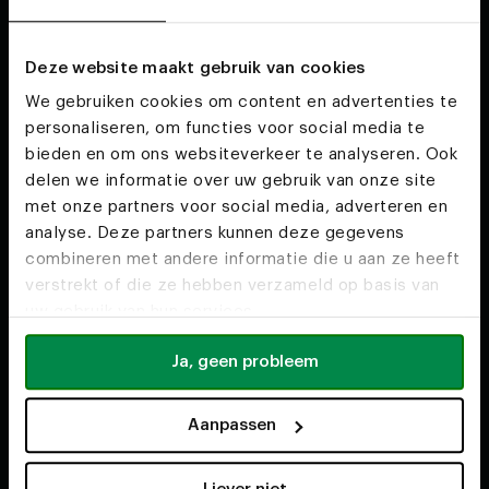
Eettafels
Ons vakmanschap
Ovale eettafels
Ons team
Deze website maakt gebruik van cookies
Ronde eettafels
Duurzaamheid
We gebruiken cookies om content en advertenties te
Banken
Voor interieurstylisten
personaliseren, om functies voor social media te
Salontafels
Werken bij
bieden en om ons websiteverkeer te analyseren. Ook
delen we informatie over uw gebruik van onze site
met onze partners voor social media, adverteren en
analyse. Deze partners kunnen deze gegevens
Service
Contact
combineren met andere informatie die u aan ze heeft
verstrekt of die ze hebben verzameld op basis van
Happy customers
info@tabledusud.nl
uw gebruik van hun services.
Voorwaarden
+31(0) 40 304 6229
Ja, geen probleem
Klantenservice
Onze woonwinkels
Aanpassen
Gratis afspraak maken
Cookies