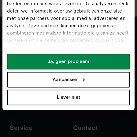
bieden en om ons websiteverkeer te analyseren. Ook
delen we informatie over uw gebruik van onze site
met onze partners voor social media, adverteren en
analyse. Deze partners kunnen deze gegevens
combineren met andere informatie die u aan ze heeft
Shop
Over ons
verstrekt of die ze hebben verzameld op basis van
uw gebruik van hun services.
Tweedekans meubels
Over ons
Ja, geen probleem
Eettafels
Ons vakmanschap
Ovale eettafels
Ons team
Aanpassen
Ronde eettafels
Duurzaamheid
Banken
Voor interieurstylisten
Liever niet
Salontafels
Werken bij
Service
Contact