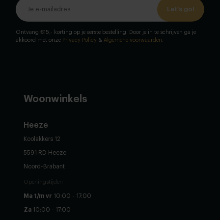
Let's go!
Ontvang €15,- korting op je eerste bestelling. Door je in te schrijven ga je
akkoord met onze
Privacy Policy
&
Algemene voorwaarden
.
Woonwinkels
Heeze
Koolakkers 12
5591 RD Heeze
Noord-Brabant
Openingstijden
Ma t/m vr
10:00 - 17:00
Za
10:00 - 17:00