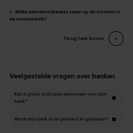
+
Welke elementenbanken staan op dit moment in
de woonwinkels?
Terug naar boven
Veelgestelde vragen over banken
Kan ik gratis stofstalen aanvragen voor mijn
bank?
Ja, je kunt
gratis stofstalen
aanvragen. Zo bekijk je thuis
rustig welke kleur en structuur past bij je vloer, gordijnen,
Wordt mijn bank thuis geleverd en geplaatst?
lichtinval en andere meubels. Dat maakt het makkelijker
om een stof te kiezen die niet alleen mooi is, maar ook
Ja, onze eigen bezorgdienst levert en monteert je bank