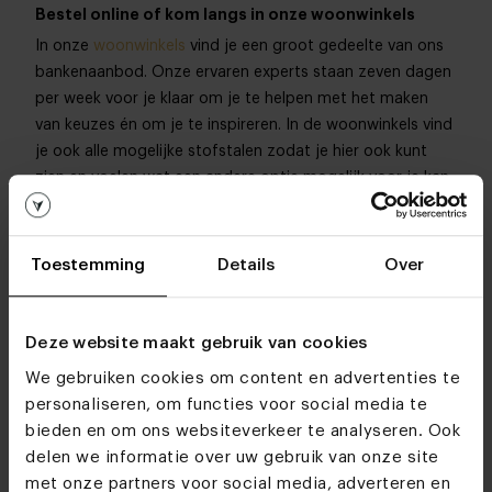
Bestel online of kom langs in onze woonwinkels
In onze
woonwinkels
vind je een groot gedeelte van ons
bankenaanbod. Onze ervaren experts staan zeven dagen
per week voor je klaar om je te helpen met het maken
van keuzes én om je te inspireren. In de woonwinkels vind
je ook alle mogelijke stofstalen zodat je hier ook kunt
zien en voelen wat een andere optie mogelijk voor je kan
betekenen. Staat er een verhuizing of een complete
make-over op het programma en wil je graag de tijd
nemen om je keuze te maken? Plan dan een
gratis
Toestemming
Details
Over
product- of interieuradvies
in op een moment dat jou
uitkomt. Zo weet je 100% zeker dat we alle tijd voor je
nemen. Samen gaan we op zoek naar jouw perfecte
Deze website maakt gebruik van cookies
meubel(s)! Tip: de banken die over een 3D configurator
We gebruiken cookies om content en advertenties te
beschikken, kun je ook online bestellen.
personaliseren, om functies voor social media te
bieden en om ons websiteverkeer te analyseren. Ook
Veelgestelde vragen over onze elementenbanken
delen we informatie over uw gebruik van onze site
met onze partners voor social media, adverteren en