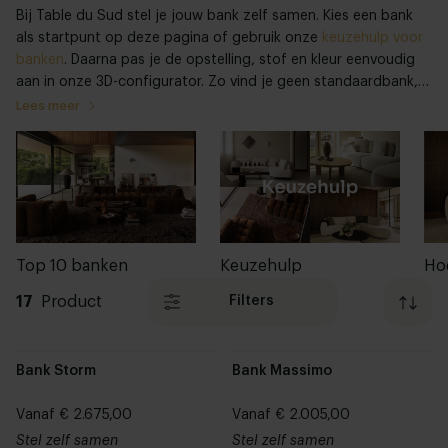
Bij Table du Sud stel je jouw bank zelf samen. Kies een bank
als startpunt op deze pagina of gebruik onze
keuzehulp voor
banken
. Daarna pas je de opstelling, stof en kleur eenvoudig
aan in onze 3D-configurator. Zo vind je geen standaardbank,
maar een bank die past bij je ruimte, woonstijl en dagelijks
Lees meer
gebruik.
Top 10 banken
Keuzehulp
Ho
17
Product
Filters
Bank Storm
Bank Massimo
Vanaf € 2.675,00
Vanaf € 2.005,00
Stel zelf samen
Stel zelf samen