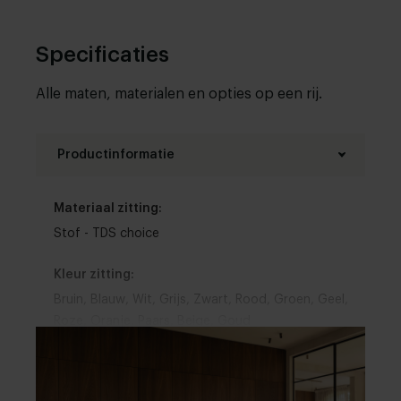
helemaal zelf samen. Laat je verrassen door de
opties en match je nieuwe aanwinst met de rest
van je interieur.
Specificaties
Alle maten, materialen en opties op een rij.
Productinformatie
Materiaal zitting:
Stof - TDS choice
Kleur zitting:
Bruin
,
Blauw
,
Wit
,
Grijs
,
Zwart
,
Rood
,
Groen
,
Geel
,
Roze
,
Oranje
,
Paars
,
Beige
,
Goud