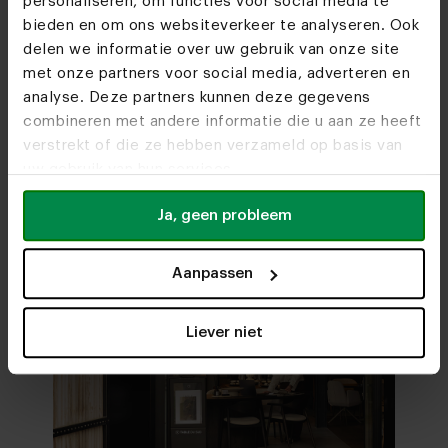
personaliseren, om functies voor social media te
bieden en om ons websiteverkeer te analyseren. Ook
Do we see you soon?
delen we informatie over uw gebruik van onze site
Ontdek alle materialen en kleuren van
Bank Dream
met onze partners voor social media, adverteren en
Bekijk alle mogelijkheden
en maak jouw keuze
analyse. Deze partners kunnen deze gegevens
Bezoek
onze woonwinkels
combineren met andere informatie die u aan ze heeft
Stel samen in 3D
verstrekt of die ze hebben verzameld op basis van
uw gebruik van hun services.
Ja, geen probleem
Aanpassen
Liever niet