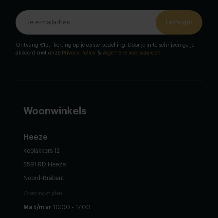
Let's go!
Ontvang €15,- korting op je eerste bestelling. Door je in te schrijven ga je
akkoord met onze
Privacy Policy
&
Algemene voorwaarden
.
Woonwinkels
Heeze
Koolakkers 12
5591 RD Heeze
Noord-Brabant
Openingstijden
Ma t/m vr
10:00 - 17:00