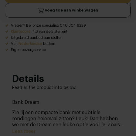
Voeg toe aan winkelwagen
Vragen? Bel onze specialist: 040 304 6229
Klantscore
: 4,6 van de 5 sterren!
Uitgebreid aanbod aan stoffen
Van
Nederlandse
bodem
Eigen bezorgservice
Details
Read all the product info below.
Bank Dream
Zie jij een compacte bank met subtiele
rondingen helemaal zitten? Leuk! Dan hebben
we met de Dream een leuke optie voor je. Zoals
je van ons gewend bent, stel je dit bankstel
Lees meer