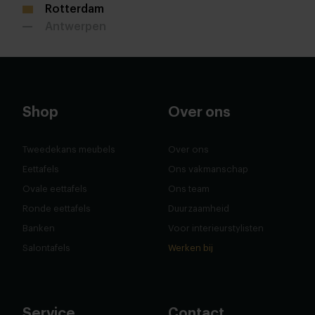
Rotterdam
Antwerpen
Shop
Over ons
Tweedekans meubels
Over ons
Eettafels
Ons vakmanschap
Ovale eettafels
Ons team
Ronde eettafels
Duurzaamheid
Banken
Voor interieurstylisten
Salontafels
Werken bij
Service
Contact