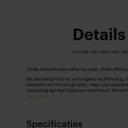
Details
Ontdek hier alles over he
Ovale notenhouten tafel op maat, stalen Marly 
Na jarenlang rond en vervolgens rechthoekig, i
klassieke rechthoekige tafel, maar juist daardo
uitstraling aan een blad van notenhout. Noten
metalen onderstel geeft de tafel een industriee
Lees meer
Specificaties