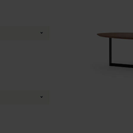
3D Configurator
Boog
,
20 graden
rt gepoedercoat