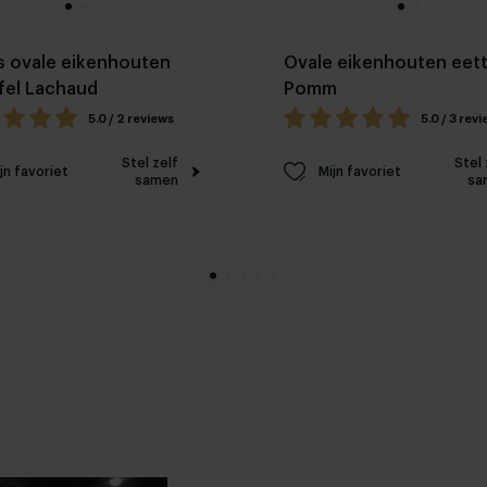
 ovale eikenhouten
Ovale eikenhouten eett
fel Lachaud
Pomm
5.0 / 2 reviews
5.0 / 3 rev
Stel zelf
Stel 
jn favoriet
Mijn favoriet
samen
sa