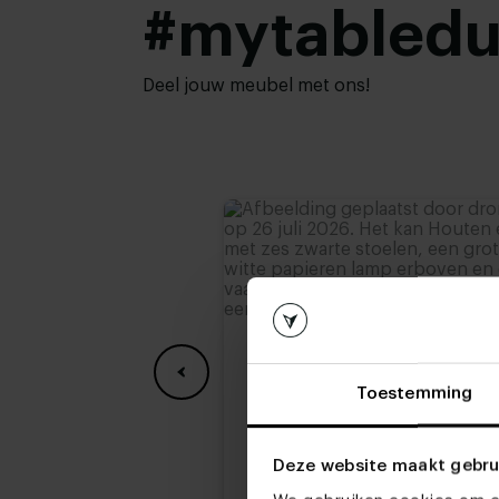
Woonstijl:
#mytabled
Hotel chique
Bladdikte:
4 cm
Hoogte tafelblad:
76 cm (advieshoogte)
Deel jouw meubel met ons!
Toestemming
Deze website maakt gebru