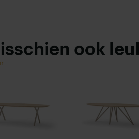
misschien ook leu
er