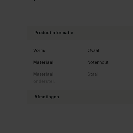
Productinformatie
Vorm:
Ovaal
Materiaal:
Notenhout
Materiaal
Staal
onderstel:
Kleur:
Bekijk kleuren in onze 
Afmetingen
Randafwerking:
Standaard
,
Facet
,
Bol
,
Lengte tafelblad:
180 - 300 cm
Onderstel
Wit gepoedercoat
,
Zwa
afwerking:
Breedte tafelblad:
90 - 140 cm