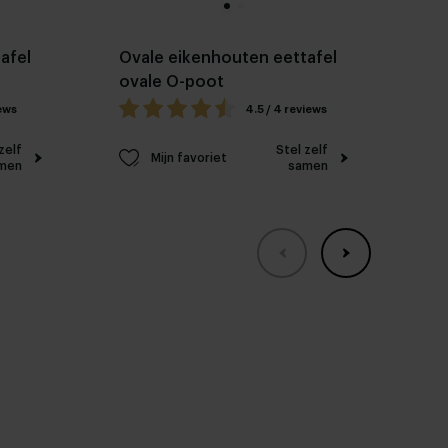
afel
Ovale eikenhouten eettafel
Ov
ovale O-poot
Fel
iews
4.5 / 4 reviews
zelf
Stel zelf
Mijn favoriet
men
samen