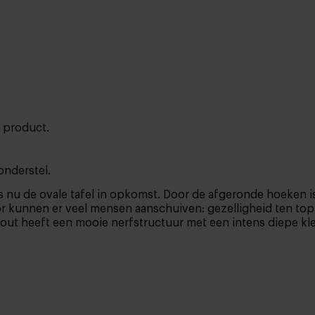
t product.
onderstel.
s nu de ovale tafel in opkomst. Door de afgeronde hoeken is
or kunnen er veel mensen aanschuiven: gezelligheid ten top! 
hout heeft een mooie nerfstructuur met een intens diepe k
l rauw randje.