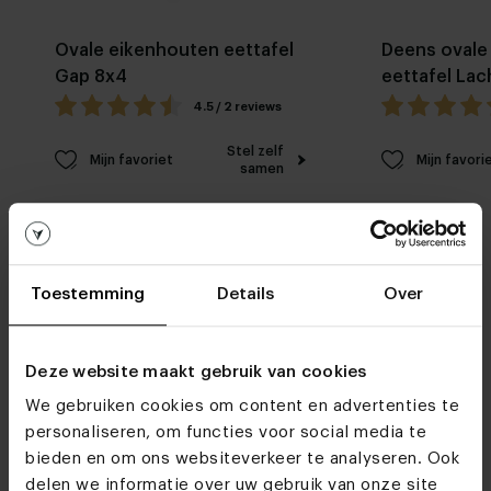
Ovale eikenhouten eettafel
Deens ovale
Gap 8x4
eettafel La
4.5 / 2 reviews
Stel zelf
Mijn favoriet
Mijn favori
samen
Toestemming
Details
Over
Deze website maakt gebruik van cookies
Woonwinkels
We gebruiken cookies om content en advertenties te
Kom je snel eens
personaliseren, om functies voor social media te
langs?
bieden en om ons websiteverkeer te analyseren. Ook
delen we informatie over uw gebruik van onze site