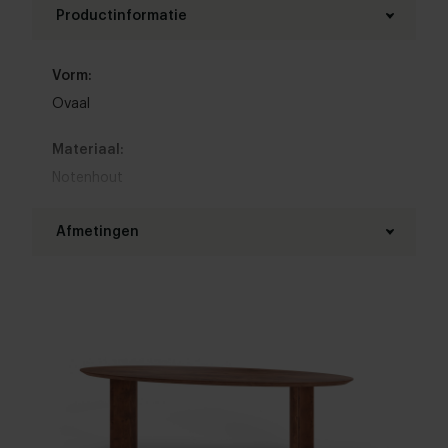
Productinformatie
Vorm:
Ovaal
Materiaal:
Notenhout
Materiaal onderstel:
Afmetingen
Notenhout
Lengte tafelblad:
Kleur:
180 - 300 cm
Bekijk kleuren in onze 3D Configurator
Breedte tafelblad:
Randafwerking:
90 - 140 cm
Standaard
,
Facet
,
Bol
,
Boog
,
20 graden
Bladdikte:
Woonstijl: