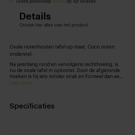
Gratis persoonlijk
advies
op vijf locaties
Details
Ontdek hier alles over het product.
Ovale notenhouten tafel op maat, Coco noten
onderstel.
Na jarenlang rond en vervolgens rechthoekig, is
nu de ovale tafel in opkomst. Door de afgeronde
hoeken is hij iets minder strak en formeel dan een
rechthoekige tafel, maar juist daardoor kunnen er
Lees meer
veel mensen aanschuiven: gezelligheid ten
top! Deze tafel dankt zijn prachtige karakteristieke
uitstraling aan een blad van notenhout. Notenhout
Specificaties
heeft een mooie nerfstructuur met een intens
diepe kleur met vlammen die voor nuances
zorgen. Het metalen onderstel geeft de tafel een
industrieel rauw randje.