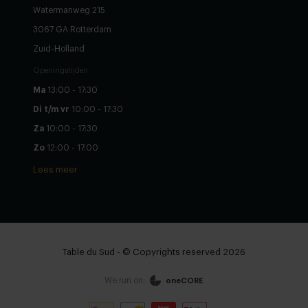
Watermanweg 215
3067 GA Rotterdam
Zuid-Holland
Openingstijden
Ma
13:00 - 17:30
Di t/m vr
10:00 - 17:30
Za
10:00 - 17:30
Zo
12:00 - 17:00
Lees meer
Table du Sud - © Copyrights reserved 2026
We run on:
oneCORE