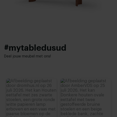
4 cm
Hotel chique
Hoogte tafelblad:
76 cm (advieshoogte)
#mytabledusud
Deel jouw meubel met ons!