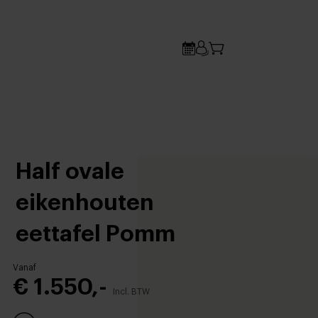
Half ovale
eikenhouten
eettafel Pomm
Vanaf
€ 1.550,-
Incl. BTW