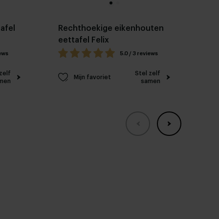
afel
Rechthoekige eikenhouten
Ov
eettafel Felix
ov
iews
5.0 / 3 reviews
zelf
Stel zelf
Mijn favoriet
men
samen