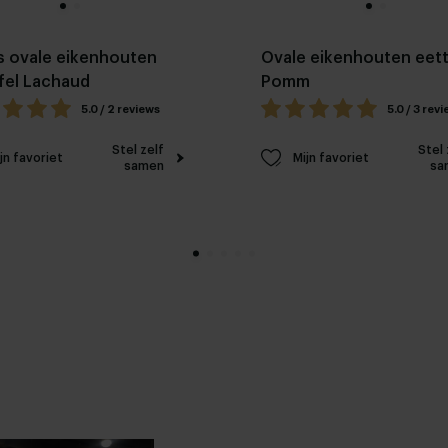
 ovale eikenhouten
Ovale eikenhouten eett
fel Lachaud
Pomm
5.0 / 2 reviews
5.0 / 3 rev
Stel zelf
Stel 
jn favoriet
Mijn favoriet
samen
sa