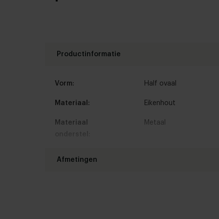
Productinformatie
Vorm:
Half ovaal
Materiaal:
Eikenhout
Materiaal
Metaal
onderstel:
Kleur:
Bekijk alle 11 kleuren 
Afmetingen
Hout afwerking:
Nieuw eiken
,
Geleefd e
Lengte tafelblad:
160 - 350 cm
Borstelen:
Geborsteld
,
Ongeborst
Breedte tafelblad:
90 - 150 cm
Randafwerking:
Standaard
,
Facet
,
Bol
,