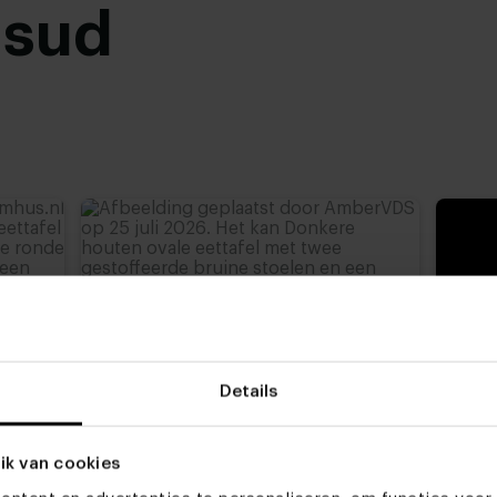
usud
rt gepoedercoat
,
advieshoogte)
,
77 cm
,
Details
ik van cookies