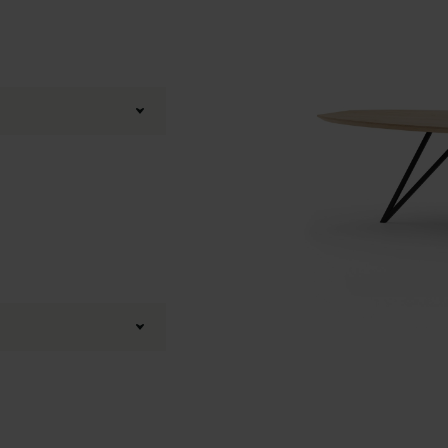
in onze 3D Configurator
iken
,
Verfijnd eiken
eld
Boog
,
20 graden