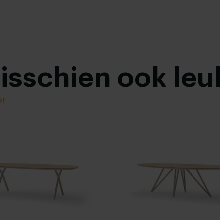
misschien ook leu
er