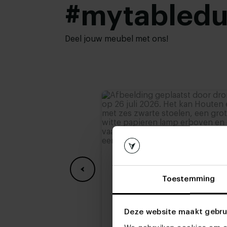
#mytabled
Bladdikte:
4 cm
,
5 cm
,
6 cm
Onderstel
Wit gepoedercoat
,
Zwa
afwerking:
Anodic brown
Hoogte tafelblad:
74 cm
,
75 cm
,
76 cm (
Deel jouw meubel met ons!
78 cm
Toestemming
Deze website maakt gebru