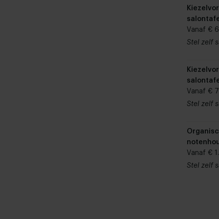
Kiezelvo
salontafe
Vanaf € 
Stel zelf
Kiezelvo
salontafel
Vanaf € 
Stel zelf
Organisc
notenhou
Lovis
Vanaf € 1
Stel zelf