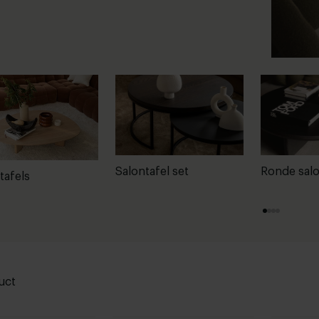
Salontafel set
Ronde salo
tafels
uct