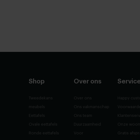
Shop
Over ons
Servic
Tweedekans
Over ons
Happy cust
meubels
Ons vakmanschap
Voorwaard
Eettafels
Ons team
Klantenser
Ovale eettafels
Duurzaamheid
Onze woon
Ronde eettafels
Voor
Gratis afsp