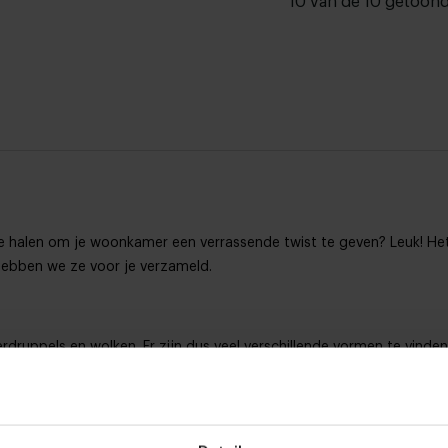
10 van de 10 getoon
s te halen om je woonkamer een verrassende twist te geven? Leuk! H
ebben we ze voor je verzameld.
rdruppels en wolken. Er zijn dus veel verschillende vormen te vinde
vormen te ontwikkelen. Is jouw salontafel organisch, of zou je graag