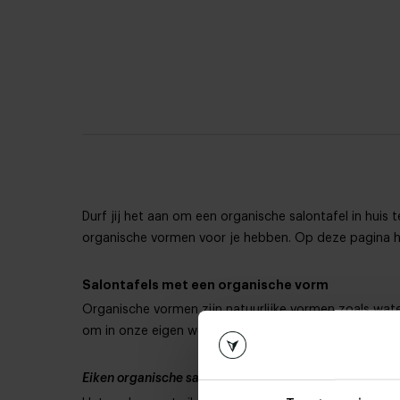
Durf jij het aan om een organische salontafel in hui
organische vormen voor je hebben. Op deze pagina h
Salontafels met een organische vorm
Organische vormen zijn natuurlijke vormen zoals wate
om in onze eigen werkplaats van tijd tot tijd nieuwe 
Eiken organische salontafel