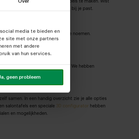
Over
ut om de meest uiteenlopende meubels te maken. Wist
ombinatie te zoeken die het beste bij je past.
social media te bieden en
dat is eigenlijk niet verrassend te noemen.
ze site met onze partners
ineren met andere
ruik van hun services.
r een optie voor andere woonstijlen. We hebben
Ja, geen probleem
elf samen. In een handig overzicht zie je alle opties
en salontafels een speciale
3D configurator
hebben
rialen en mogelijkheden.