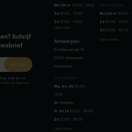
Ma t/m vr
10:00 - 17:00
Openingstijden
Za
10:00 - 17:00
Ma t/m vr
10:00 - 
Zo
12:00 - 17:00
Za
10:00 - 17:00
Lees meer
Zo
12:00 - 16:00
en? Schrijf
Lees meer
Antwerpen
euwsbrief
Bordeauxstraat 10
2000 Antwerpen
Let's go!
Antwerpen
Openingstijden
ling. Door je in te
y Policy
&
Algemene
Ma, wo, do
10:00 -
17:00
Di
Gesloten
Vr en za
10:00 - 18:00
Zo
12:00 - 18:00
Lees meer