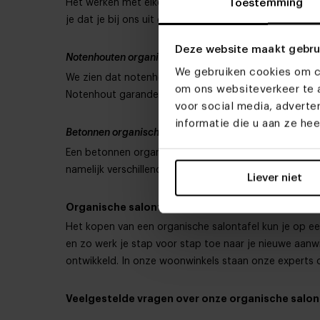
Toestemming
Het werken met eikenhout zit ons in het bloed. In o
je dat je bij ons uit drie verschillende soorten eiken
Deze website maakt gebru
Notenhouten organische salontafel
We gebruiken cookies om co
We zien dat notenhout een flinke opmars aan het mak
om ons websiteverkeer te a
Notenhout garandeert gezelligheid vanwege de warme u
voor social media, advert
informatie die u aan ze he
Betonnen organische salontafel
Een betonnen organische salontafel past traditioneel 
namelijk verschillende kleuren waar je uit kiest. Denk d
Liever niet
Organische salontafel kopen
Het kopen van een organische salontafel kun je op een
en zo werk je stap voor stap toe naar je nieuwe aanw
ontwikkeld. In onze woonwinkels staan onze experts o
Veelgestelde vragen over onze organische salon