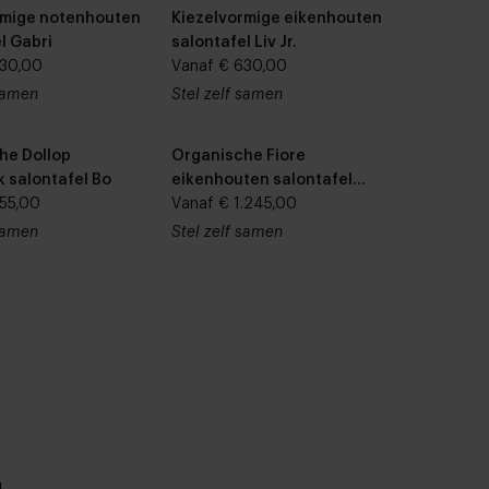
rmige notenhouten
Kiezelvormige eikenhouten
l Gabri
salontafel Liv Jr.
730,00
Vanaf € 630,00
 samen
Stel zelf samen
he Dollop
Organische Fiore
 salontafel Bo
eikenhouten salontafel
55,00
Lovis
Vanaf € 1.245,00
 samen
Stel zelf samen