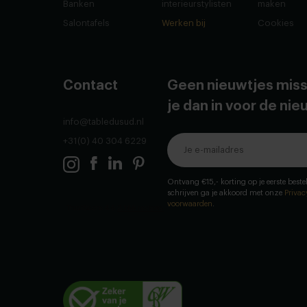
Banken
interieurstylisten
maken
Salontafels
Werken bij
Cookies
Contact
Geen nieuwtjes miss
je dan in voor de ni
info@tabledusud.nl
+31(0) 40 304 6229
Ontvang €15,- korting op je eerste bestel
schrijven ga je akkoord met onze
Privac
voorwaarden
.