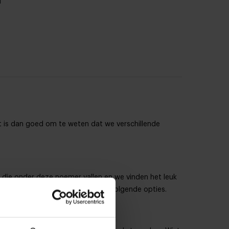
d
et is dan goed om te weten dat we verschillende
n die onder deze noemer vallen en we vinden het leuk
 die stap zetten? Kies dan uit de volgende opties.