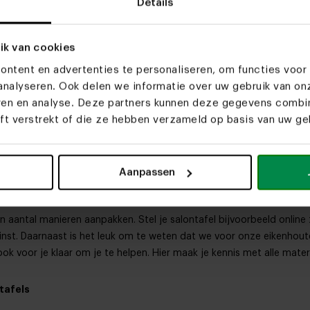
Details
nze werkplaats in Heeze werken we met het best mogelijke eikenho
hout én meer dan 10 kleuren kiest? Zo heb je de mogelijkheid om de c
ik van cookies
ntent en advertenties te personaliseren, om functies voor 
en is. Steeds meer mensen kiezen voor deze prachtige houtsoort en 
nalyseren. Ook delen we informatie over uw gebruik van on
itstraling. Oh en je kiest bij ons ook nog eens uit twee kleuren.
eren en analyse. Deze partners kunnen deze gegevens comb
eft verstrekt of die ze hebben verzameld op basis van uw geb
gezien goed binnen industriële interieurs. Daarnaast is beton zeke
us verder dan de standaard grijstint en sla je slag.
Aanpassen
 aantal manieren aanpakken. Stel je salontafel bijvoorbeeld online z
inst. Daarnaast is het leuk om te weten dat we voor onze eikenhout
ok voor je klaar om je te helpen. Hier maak je kennis met alle mate
tafels