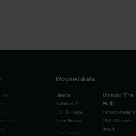
e
Woonwinkels
Heeze
Utrecht (The
omers
Wall)
en
Koolakkers 12
vice
5591 RD Heeze
Hertogswetering 1
winkels
Noord-Brabant
3543 AS Utrecht
raak
Utrecht
Openingstijden