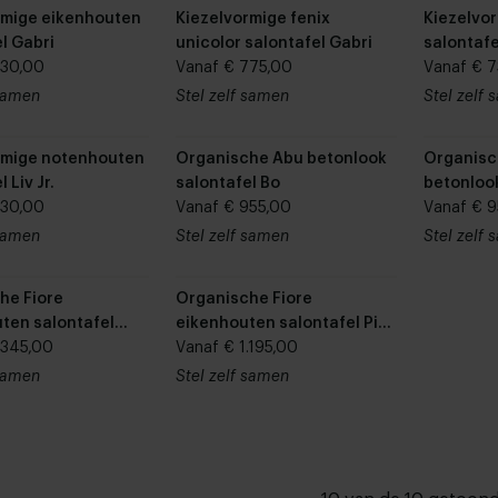
rmige eikenhouten
Kiezelvormige fenix
Kiezelvo
l Gabri
unicolor salontafel Gabri
salontafe
630,00
Vanaf € 775,00
Vanaf € 
 samen
Stel zelf samen
Stel zelf
rmige notenhouten
Organische Abu betonlook
Organisc
 Liv Jr.
salontafel Bo
betonlook
730,00
Vanaf € 955,00
Vanaf € 9
 samen
Stel zelf samen
Stel zelf
he Fiore
Organische Fiore
ten salontafel
eikenhouten salontafel Pip
.345,00
Jr.
Vanaf € 1.195,00
 samen
Stel zelf samen