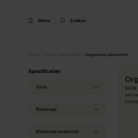
Menu
Zoeken
Home
/
Tafels
/
Salontafels
/
Organische salontafels
Specificaties
Org
Vorm
Bekijk
een sa
brengt
Materiaal
Materiaal onderstel