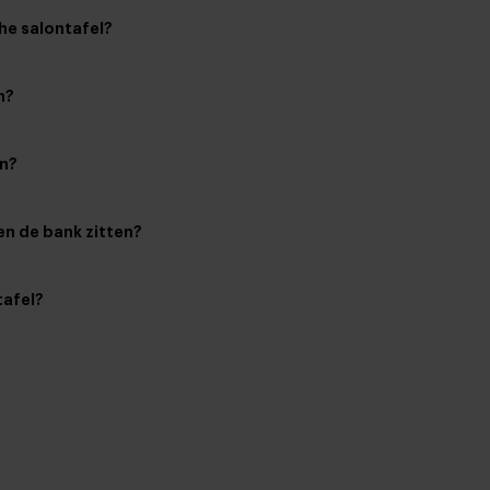
he salontafel?
n?
jn?
en de bank zitten?
tafel?