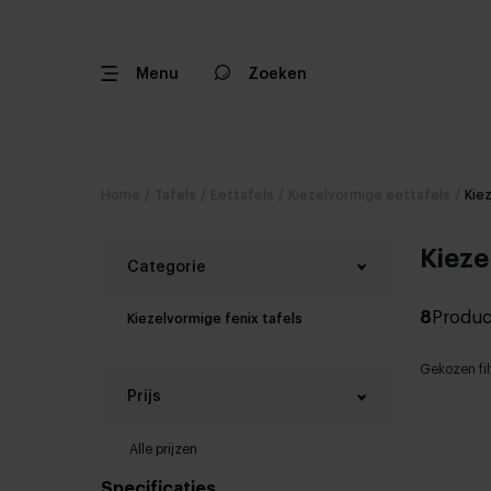
Menu
Zoeken
Home
/
Tafels
/
Eettafels
/
Kiezelvormige eettafels
/
Kie
Kieze
Categorie
8
Produc
Kiezelvormige fenix tafels
Gekozen fil
Prijs
Alle prijzen
Specificaties