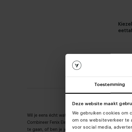
Kieze
eetta
Mi
Toestemming
Deze website maakt gebru
We gebruiken cookies om co
Wil je eens écht wat anders qua vorm? Kies dan voor e
om ons websiteverkeer te a
Combineer Fenix Elegance met de steeds populairder w
voor social media, advert
te gaan, of ben je je aan het oriënteren? Je zit sowi