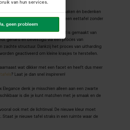
ruik van hun services.
eid hebben als het aankomt op het maken én bedenken
druppel. Als je op zoek bent naar een eettafel zonder
Ja, geen probleem
ano-tech coating. Dit plaatmateriaal is gemaakt van
rdt gehard en bevestigd via een proces van
en zachte structuur. Dankzij het proces van uitharding
orden geactiveerd om kleine krasjes te herstellen.
.
s daarnaast wat dikker met een facet en heeft dus meer
 tafels
? Laat je dan snel inspireren!
enix Elegance denk je misschien alleen aan een zwarte
beschikbaar is die je kunt matchen met je smaak en de
vooral ook met de lichtinval. De nieuwe kleur moet
t. Staat je nieuwe tafel straks in een ruimte waar de