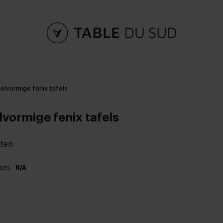
zelvormige fenix tafels
lvormige fenix tafels
ten
ters
N/A