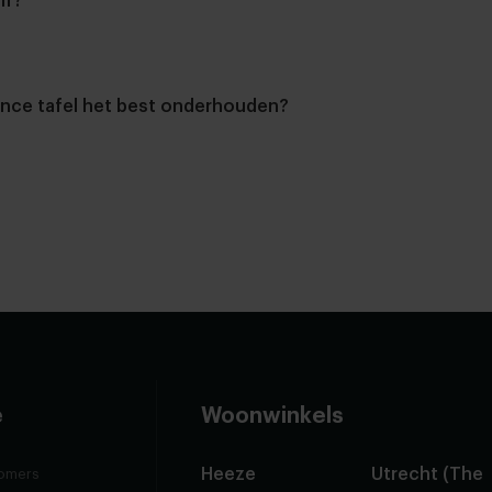
lf?
tafelbladen
onderstellen
gance tafel het best onderhouden?
e
Woonwinkels
Heeze
Utrecht (The
omers