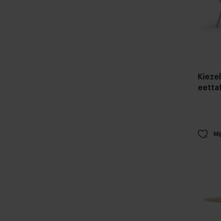
Kieze
eetta
Mi