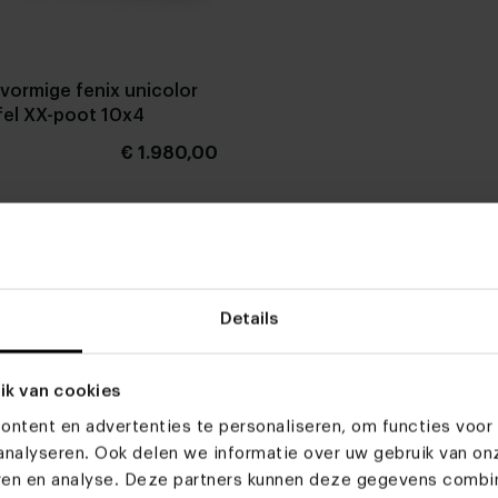
lvormige fenix unicolor
fel XX-poot 10x4
€ 1.980,00
Stel zelf
jn favoriet
samen
Details
ik van cookies
ntent en advertenties te personaliseren, om functies voor 
en kiezelvormige Fenix Elegance tafel. Bij Table du Sud hebben we v
nalyseren. Ook delen we informatie over uw gebruik van on
ordende kiezelvorm en haal een eettafel in huis die de show steelt
eren en analyse. Deze partners kunnen deze gegevens comb
eso goed op deze pagina. Hier hebben we alle relevante informatie v