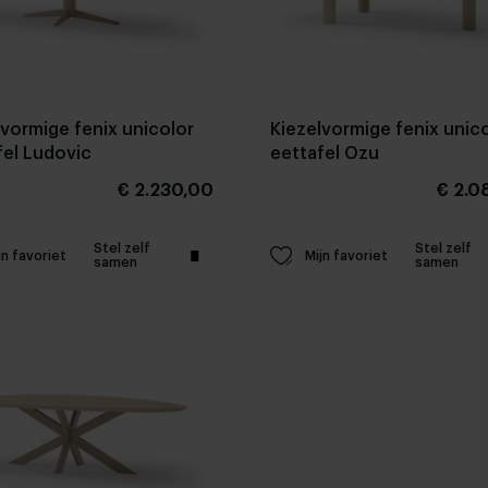
lvormige fenix unicolor
Kiezelvormige fenix unic
fel Ludovic
eettafel Ozu
€ 2.230,00
€ 2.0
Stel zelf
Stel zelf
jn favoriet
Mijn favoriet
samen
samen