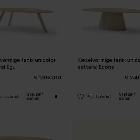
lvormige fenix unicolor
Kiezelvormige fenix unic
fel Egu
eettafel Eqone
€ 1.880,00
€ 2.4
Stel zelf
Stel zelf
jn favoriet
Mijn favoriet
samen
samen