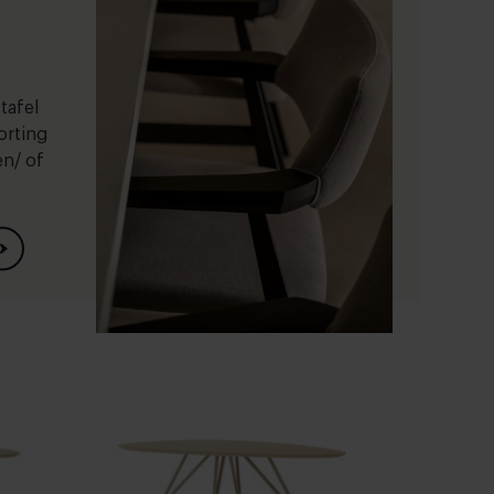
tafel
orting
en/ of