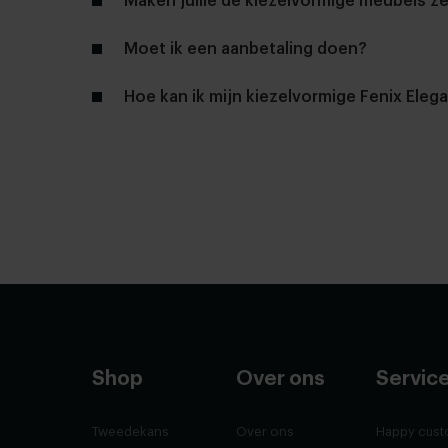
Maken jullie de kiezelvormige meubels ze
Moet ik een aanbetaling doen?
Hoe kan ik mijn kiezelvormige Fenix Ele
onderhoudsmiddelen
Shop
Over ons
Servic
Tweedekans
Over ons
Happy cust