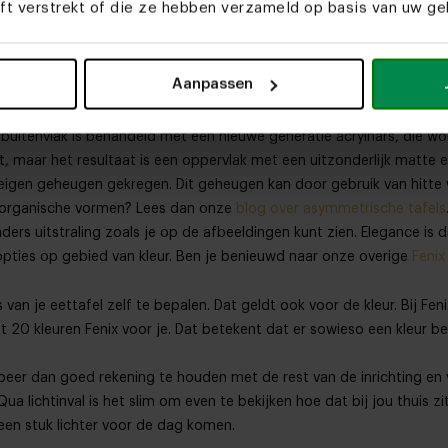
eft verstrekt of die ze hebben verzameld op basis van uw geb
laden en onderstellen zelf. Dat betekent dat we de volledige vrijh
de kiezelvorm. Je kunt de kiezelvorm het beste beschrijven als een 
Aanpassen
lblad van Fenix. Fenix is een dun plaatmateriaal voorzien van een n
uitenvlak is behandeld met een nieuwe generatie acrylhars, die wo
at, maar het resultaat is een oppervlak met een uitzonderlijk matte 
eigen geheugen gekregen. Dit geheugen kan door gebruik van hitte w
r organische vormen? Lees dan onze
blog over asymmetrische tafels
anders uitstraling zoals je op de afbeeldingen kunt zien. Elegance i
 opties op gebied van kleur. Ben je benieuwd naar onze overige
Fenix
s van je eettafel zelf te bepalen. Dat geldt ook voor de kleur. Bij F
st 20 kleuren Fenix voor je. Dat betekent dat er sowieso een kleur 
beer dan goed rekening te houden met de rest van de inrichting en 
a lichtinval is het slim om even te bekijken hoe dat bij jou thuis zi
 een stuk lichter voor de dag komen.