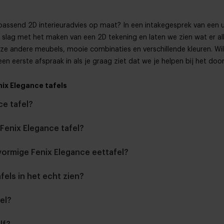
r passend 2D interieuradvies op maat? In een intakegesprek van een
slag met het maken van een 2D tekening en laten we zien wat er all
ze andere meubels, mooie combinaties en verschillende kleuren. Wil
een eerste afspraak in als je graag ziet dat we je helpen bij het 
ix Elegance tafels
ce tafel?
 Fenix Elegance tafel?
vormige Fenix Elegance eettafel?
fels in het echt zien?
fel?
woonwink