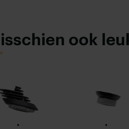
misschien ook leu
er