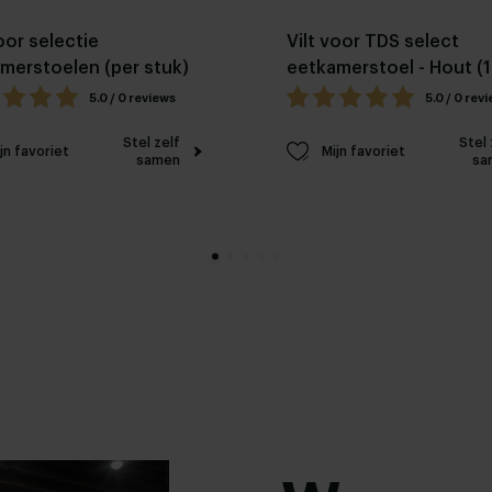
oor selectie
Vilt voor TDS select
merstoelen (per stuk)
eetkamerstoel - Hout (1
stuk)
5.0 / 0 reviews
5.0 / 0 rev
Stel zelf
Stel 
jn favoriet
Mijn favoriet
samen
sa