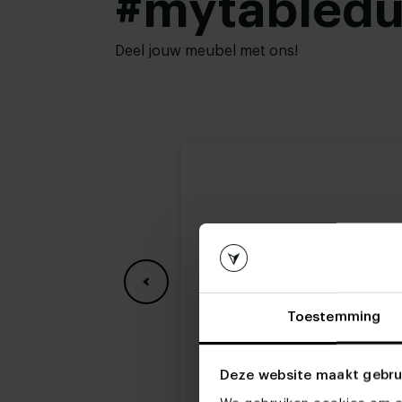
#mytabled
Deel jouw meubel met ons!
Toestemming
Deze website maakt gebru