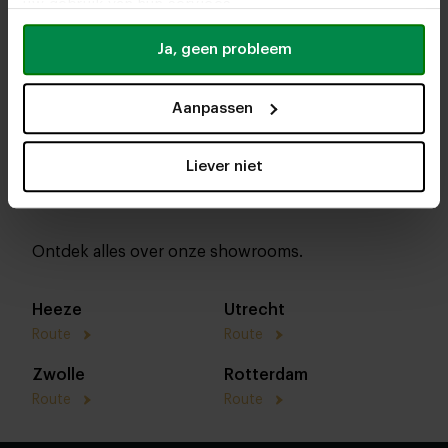
uw gebruik van hun services.
Ja, geen probleem
Aanpassen
Liever niet
Ontdek alles over onze showrooms.
Heeze
Utrecht
Route
Route
Zwolle
Rotterdam
Route
Route