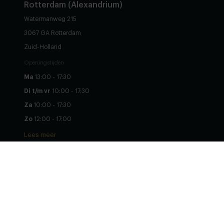
Rotterdam (Alexandrium)
Watermanweg 215
3067 GA Rotterdam
Zuid-Holland
Openingstijden
Ma
13:00 - 17:30
Di t/m vr
10:00 - 17:30
Za
10:00 - 17:30
Stel zelf samen
Zo
12:00 - 17:00
Lees meer
Table du Sud - © Copyrights reserved 2026
We run on:
oneCORE