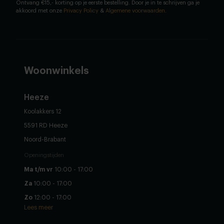
Ontvang €15,- korting op je eerste bestelling. Door je in te schrijven ga je
akkoord met onze
Privacy Policy
&
Algemene voorwaarden
.
Woonwinkels
Heeze
Koolakkers 12
5591 RD Heeze
Noord-Brabant
Openingstijden
Ma t/m vr
10:00 - 17:00
Za
10:00 - 17:00
Zo
12:00 - 17:00
Lees meer