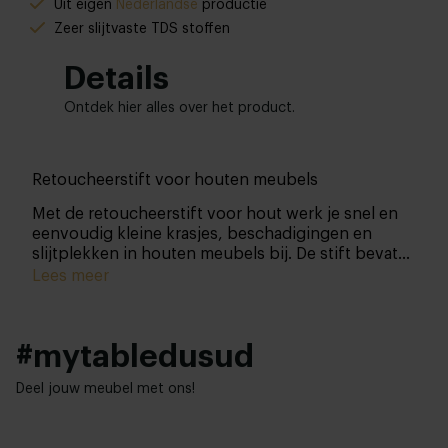
Uit eigen
Nederlandse
productie
Zeer slijtvaste TDS stoffen
Details
Ontdek hier alles over het product.
Retoucheerstift voor houten meubels
Met de retoucheerstift voor hout werk je snel en
eenvoudig kleine krasjes, beschadigingen en
slijtplekken in houten meubels bij. De stift bevat
een licht transparante kleur (geen dekkende verf),
Lees meer
waardoor de houtstructuur zichtbaar blijft en de
beschadiging minder opvalt.
#mytabledusud
Deel jouw meubel met ons!