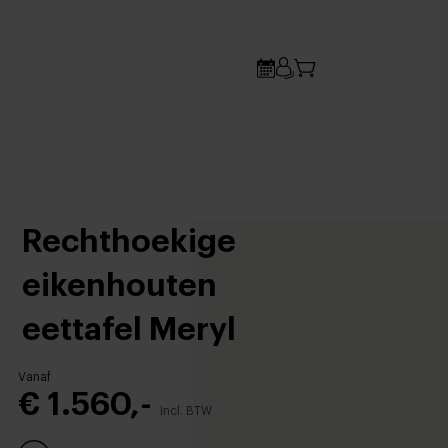
Rechthoekige
eikenhouten
eettafel Meryl
Vanaf
€ 1.560,-
Incl. BTW