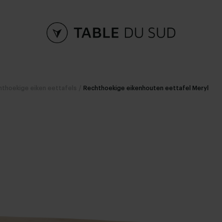
thoekige eiken eettafels
/
Rechthoekige eikenhouten eettafel Meryl