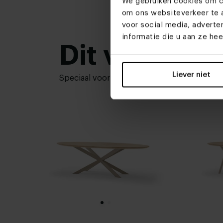
We gebruiken cookies om co
om ons websiteverkeer te a
voor social media, advert
informatie die u aan ze he
Dit vind je 
Liever niet
Speciaal voor jou geselecteerd.
Bekijk me