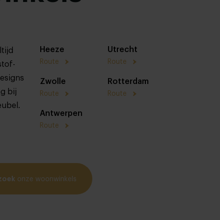
Heeze
Utrecht
tijd
Route
Route
stof-
designs
Zwolle
Rotterdam
g bij
Route
Route
eubel.
Antwerpen
Route
zoek
onze woonwinkels