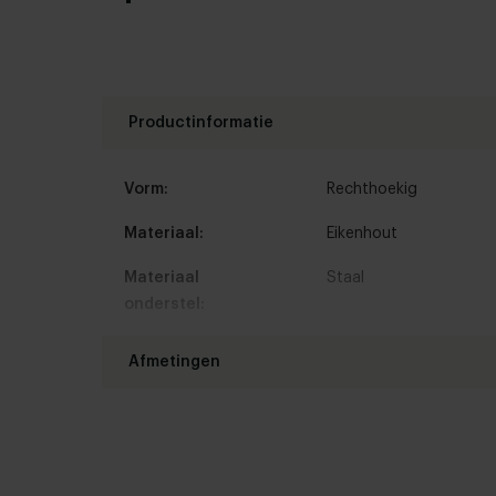
Productinformatie
Vorm:
Rechthoekig
Materiaal:
Eikenhout
Materiaal
Staal
onderstel:
Kleur:
Bekijk alle 11 kleuren 
Afmetingen
Hout afwerking:
Nieuw eiken
,
Geleefd e
Lengte tafelblad:
160 - 400 cm
Borstelen:
Geborsteld
,
Ongeborst
Breedte tafelblad:
80 - 120 cm
Randafwerking:
Standaard
,
Facet
,
Bol
,