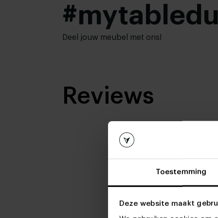
#mytabled
Bladdikte:
4 cm
,
5 cm
,
6 cm
Onderstel
Wit gepoedercoat
,
Zwa
afwerking:
Anodic brown
Hoogte tafelblad:
68 cm (low dining)
,
74
Deel jouw meubel met ons!
76 cm (advieshoogte)
Woonstijl:
Industrieel
,
Modern
Reviews
Toestemming
Deze website maakt gebru