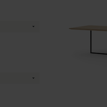
in onze 3D Configurator
iken
,
Verfijnd eiken
eld
Boog
,
20 graden