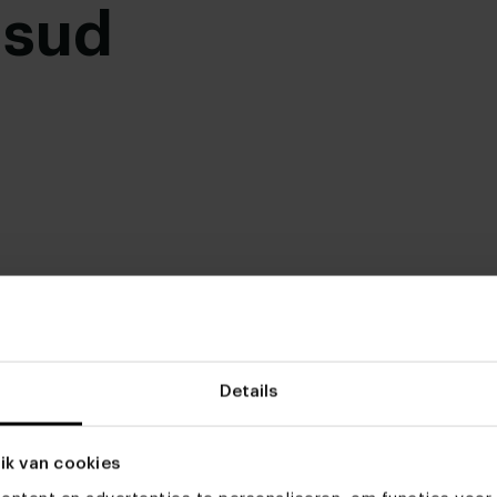
usud
rt gepoedercoat
,
 cm
,
75 cm
,
,
77 cm
,
78 cm
Details
ik van cookies