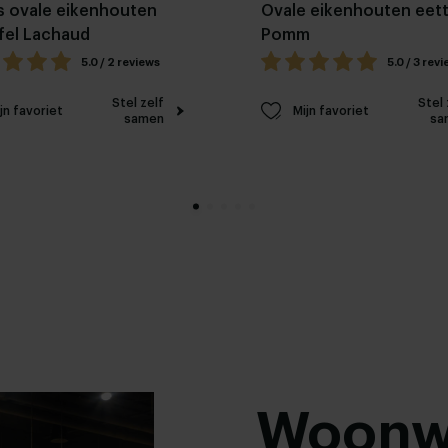
 ovale eikenhouten
Ovale eikenhouten eett
fel Lachaud
Pomm
5.0 / 2 reviews
5.0 / 3 rev
Stel zelf
Stel 
jn favoriet
Mijn favoriet
samen
sa
Woonw