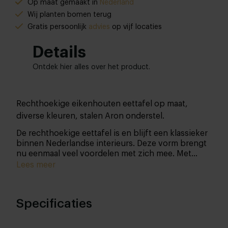
Op maat gemaakt in
Nederland
Wij planten bomen terug
Gratis persoonlijk
advies
op vijf locaties
Details
Ontdek hier alles over het product.
Rechthoekige eikenhouten eettafel op maat,
diverse kleuren, stalen Aron onderstel.
De rechthoekige eettafel is en blijft een klassieker
binnen Nederlandse interieurs. Deze vorm brengt
nu eenmaal veel voordelen met zich mee.
Met
deze stijlvolle eettafel haal je niet alleen design,
Lees meer
maar ook kwaliteit in huis. De warmte van het
eikenhout in combinatie met het stoere stalen
onderstel zorgen voor een uiterst toegankelijke
Specificaties
tafel en staat schitterend in ieder interieur. Niet te
vergeten, we maken de tafel speciaal voor jou op
maat!