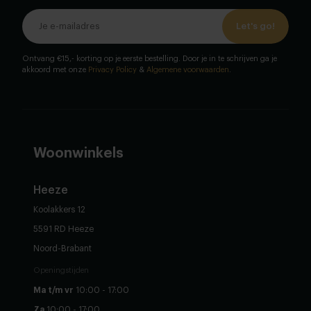
Let's go!
Ontvang €15,- korting op je eerste bestelling. Door je in te schrijven ga je
akkoord met onze
Privacy Policy
&
Algemene voorwaarden
.
Woonwinkels
Heeze
Koolakkers 12
5591 RD Heeze
Noord-Brabant
Openingstijden
Ma t/m vr
10:00 - 17:00
Za
10:00 - 17:00