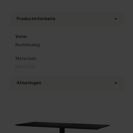
Productinformatie
Vorm:
Rechthoekig
Materiaal:
Eikenhout
Materiaal onderstel:
Afmetingen
Staal
Lengte tafelblad:
Kleur:
160 - 400 cm
Bekijk alle 11 kleuren in onze 3D Configurator
Breedte tafelblad:
Hout afwerking:
80 - 120 cm