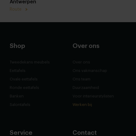
Antwerpen
Route
Shop
Over ons
Tweedekans meubels
Over ons
Eettafels
Ons vakmanschap
Ovale eettafels
Ons team
Ronde eettafels
Duurzaamheid
Banken
Voor interieurstylisten
Salontafels
Werken bij
Service
Contact