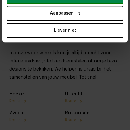
Aanpassen
Liever niet
In onze woonwinkels kun je altijd terecht voor
interieuradvies, stof- en kleurstalen of om je favo
designs te bekijken. We helpen je graag bij het
samenstellen van jouw meubel. Tot snel!
Heeze
Utrecht
Route
Route
Zwolle
Rotterdam
Route
Route