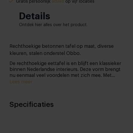
Gratis persoonlijk
advies
op vijf locaties
Details
Ontdek hier alles over het product.
Rechthoekige betonnen tafel op maat, diverse
kleuren, stalen onderstel Obbo.
De rechthoekige eettafel is en blijft een klassieker
binnen Nederlandse interieurs. Deze vorm brengt
nu eenmaal veel voordelen met zich mee.
Met
deze stijlvolle eettafel haal je niet alleen design,
Lees meer
maar ook kwaliteit in huis. Het robuuste betonnen
tafelblad in combinatie met het stoere stalen
onderstel zorgen voor een uiterst toegankelijke
Specificaties
tafel en staat schitterend in ieder interieur. Niet te
vergeten, we maken de tafel speciaal voor jou op
maat!