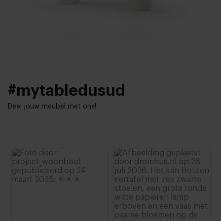
4 cm
Industrieel
Hoogte tafelblad:
76 cm (advieshoogte)
#mytabledusud
Deel jouw meubel met ons!