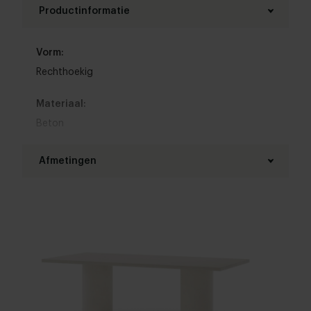
Productinformatie
Vorm:
Rechthoekig
Materiaal:
Beton
Materiaal onderstel:
Afmetingen
Metaal
,
Beton
Lengte tafelblad:
Kleur:
180 - 300 cm
Bekijk kleuren in onze 3D Configurator
Breedte tafelblad:
Randafwerking:
90 - 110 cm
Standaard
,
Facet
Bladdikte:
Woonstijl: