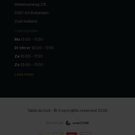
Watermanweg 215
3067 GA Rotterdam
Zuid-Holland
Openingstijden
Ma
13:00 - 17:30
Di t/m vr
10:00 - 17:30
Za
10:00 - 17:30
Zo
12:00 - 17:00
Lees meer
Table du Sud - © Copyrights reserved 2026
We run on:
oneCORE