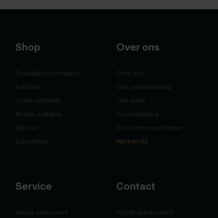
Shop
Over ons
Tweedekans meubels
Over ons
Eettafels
Ons vakmanschap
Ovale eettafels
Ons team
Ronde eettafels
Duurzaamheid
Banken
Voor interieurstylisten
Salontafels
Werken bij
Service
Contact
Happy customers
info@tabledusud.nl