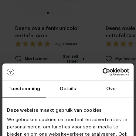
Deens ovale fenix unicolor
Deens ovale 
eettafel Aron
eettafel Cam
5.0 / 0 reviews
Stel zelf
Mijn favoriet
Mijn favori
samen
Toestemming
Details
Over
Deze website maakt gebruik van cookies
Woonwinkels
We gebruiken cookies om content en advertenties te
personaliseren, om functies voor social media te
Kom je snel eens
bieden en om ons websiteverkeer te analyseren. Ook