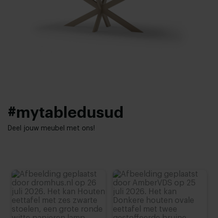
Facet
Bladdikte:
Onderstel afwerking:
4 cm
Wit gepoedercoat
,
Zwart gepoedercoat
Hoogte tafelblad:
Woonstijl:
74 cm
,
75 cm
,
76 cm (advieshoogte)
,
77 cm
,
78 cm
Modern
,
Hotel chique
#mytabledusud
Deel jouw meubel met ons!