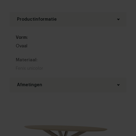
Productinformatie
Vorm:
Ovaal
Materiaal:
Fenix unicolor
Materiaal onderstel:
Afmetingen
Metaal
Lengte tafelblad:
Kleur:
160 - 300 cm
Bekijk kleuren in onze 3D Configurator
Breedte tafelblad:
Randafwerking:
90 - 130 cm