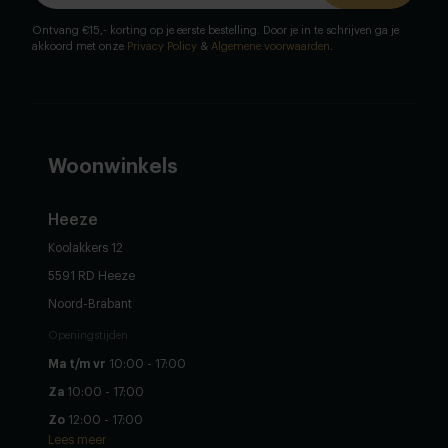
Ontvang €15,- korting op je eerste bestelling. Door je in te schrijven ga je
akkoord met onze
Privacy Policy
&
Algemene voorwaarden
.
Woonwinkels
Heeze
Koolakkers 12
5591 RD Heeze
Noord-Brabant
Openingstijden
Ma t/m vr
10:00 - 17:00
Za
10:00 - 17:00
Zo
12:00 - 17:00
Lees meer