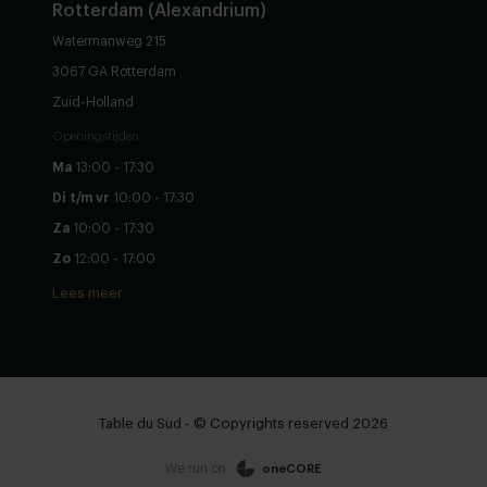
Rotterdam (Alexandrium)
Watermanweg 215
3067 GA Rotterdam
Zuid-Holland
Openingstijden
Ma
13:00 - 17:30
Di t/m vr
10:00 - 17:30
Za
10:00 - 17:30
Zo
12:00 - 17:00
Lees meer
Table du Sud - © Copyrights reserved 2026
We run on:
oneCORE