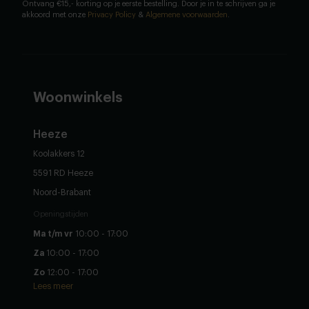
Ontvang €15,- korting op je eerste bestelling. Door je in te schrijven ga je
akkoord met onze
Privacy Policy
&
Algemene voorwaarden
.
Woonwinkels
Heeze
Koolakkers 12
5591 RD Heeze
Noord-Brabant
Openingstijden
Ma t/m vr
10:00 - 17:00
Za
10:00 - 17:00
Zo
12:00 - 17:00
Lees meer