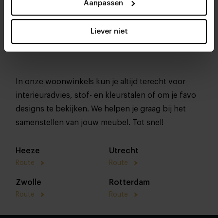
Aanpassen
Liever niet
In onze woonwinkels kun je altijd terecht voor
interieuradvies, stof- en kleurstalen of om je favo
designs te bekijken. We helpen je graag bij het
samenstellen van jouw meubel. Tot snel!
Heeze
Utrecht
Route
Route
Zwolle
Rotterdam
Route
Route