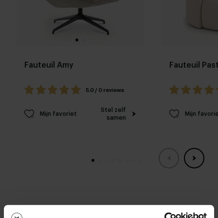
Fauteuil Amy
Fauteuil Past
5.0 / 0 reviews
Stel zelf
Mijn favoriet
Mijn favori
samen
Woonwinkels