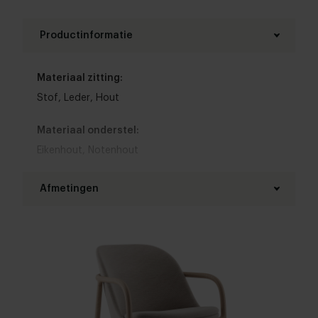
Productinformatie
Materiaal zitting:
Stof
,
Leder
,
Hout
Materiaal onderstel:
Eikenhout
,
Notenhout
Kleur zitting:
Afmetingen
Bruin
,
Blauw
,
Wit
,
Grijs
,
Zwart
,
Rood
,
Groen
,
Geel
,
Roze
,
Oranje
,
Paars
,
Beige
Breedte:
Armleuning:
70 cm
Met armleuning
Hoogte:
Type stoel:
78 cm