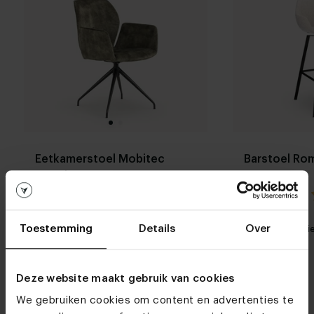
Eetkamerstoel Mobitec
Barstoel Ro
Mood #95 PM06
4.5 / 2 reviews
Stel zelf
Toestemming
Details
Over
Mijn favoriet
Mijn favori
samen
Deze website maakt gebruik van cookies
We gebruiken cookies om content en advertenties te