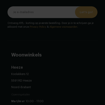
Let's go!
Ontvang €15,- korting op je eerste bestelling. Door je in te schrijven ga je
akkoord met onze
Privacy Policy
&
Algemene voorwaarden
.
Woonwinkels
Heeze
Koolakkers 12
5591 RD Heeze
Noord-Brabant
Openingstijden
Ma t/m vr
10:00 - 17:00