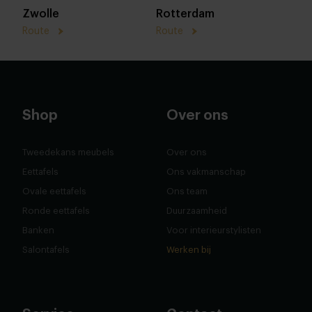
Zwolle
Rotterdam
Route
Route
Shop
Over ons
Tweedekans meubels
Over ons
Eettafels
Ons vakmanschap
Ovale eettafels
Ons team
Ronde eettafels
Duurzaamheid
Banken
Voor interieurstylisten
Salontafels
Werken bij