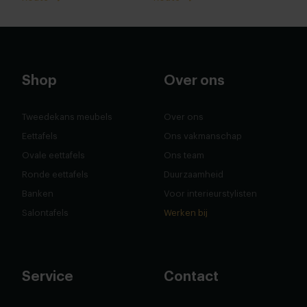
Shop
Over ons
Tweedekans meubels
Over ons
Eettafels
Ons vakmanschap
Ovale eettafels
Ons team
Ronde eettafels
Duurzaamheid
Banken
Voor interieurstylisten
Salontafels
Werken bij
Service
Contact