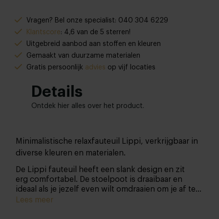
Vragen? Bel onze specialist: 040 304 6229
Klantscore
: 4,6 van de 5 sterren!
Uitgebreid aanbod aan stoffen en kleuren
Gemaakt van duurzame materialen
Gratis persoonlijk
advies
op vijf locaties
Details
Ontdek hier alles over het product.
Minimalistische relaxfauteuil Lippi, verkrijgbaar in
diverse kleuren en materialen.
De Lippi fauteuil heeft een slank design en zit
erg comfortabel. De stoelpoot is draaibaar en
ideaal als je jezelf even wilt omdraaien om je af te
zonderen van bijvoorbeeld een drukke
Lees meer
woonkamer.