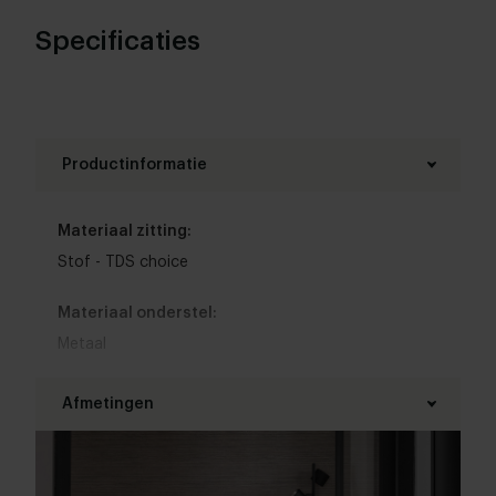
Specificaties
Productinformatie
Materiaal zitting:
Stof - TDS choice
Materiaal onderstel:
Metaal
Kleur zitting:
Afmetingen
Bruin
,
Blauw
,
Wit
,
Grijs
,
Zwart
,
Rood
,
Groen
,
Geel
,
Roze
,
Oranje
,
Paars
,
Beige
,
Goud
Breedte: