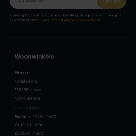
Let's go!
Ontvang €15,- korting op je eerste bestelling. Door je in te schrijven ga je
akkoord met onze
Privacy Policy
&
Algemene voorwaarden
.
Woonwinkels
Heeze
Koolakkers 12
5591 RD Heeze
Noord-Brabant
Openingstijden
Ma t/m vr
10:00 - 17:00
Za
10:00 - 17:00
Zo
12:00 - 17:00