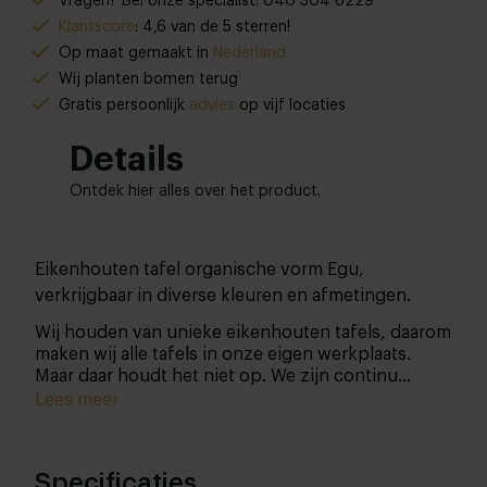
Vragen? Bel onze specialist: 040 304 6229
Klantscore
: 4,6 van de 5 sterren!
Op maat gemaakt in
Nederland
Wij planten bomen terug
Gratis persoonlijk
advies
op vijf locaties
Details
Ontdek hier alles over het product.
Eikenhouten tafel organische vorm Egu,
verkrijgbaar in diverse kleuren en afmetingen.
Wij houden van unieke eikenhouten tafels, daarom
maken wij alle tafels in onze eigen werkplaats.
Maar daar houdt het niet op. We zijn continu
opzoek naar nieuwe en dus unieke designs… Zo
Lees meer
vinden wij dat organische vormen het interieur
nóg mooier maken! Vandaar dat we de bekende en
toch ietwat ‘standaard’ vormen even helemaal
Specificaties
achterwege hebben gelaten om tot een écht uniek