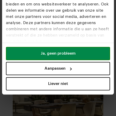
bieden en om ons websiteverkeer te analyseren. Ook
Kom je snel eens
delen we informatie over uw gebruik van onze site
langs?
met onze partners voor social media, adverteren en
analyse. Deze partners kunnen deze gegevens
Bezoek
onze woonwinkels
combineren met andere informatie die u aan ze heeft
verstrekt of die ze hebben verzameld op basis van
uw gebruik van hun services.
Ja, geen probleem
Aanpassen
Liever niet