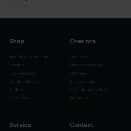
Route
Shop
Over ons
Tweedekans meubels
Over ons
Eettafels
Ons vakmanschap
Ovale eettafels
Ons team
Ronde eettafels
Duurzaamheid
Banken
Voor interieurstylisten
Salontafels
Werken bij
Service
Contact