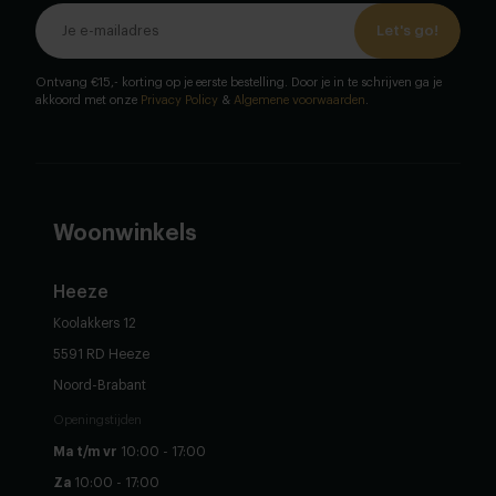
Let's go!
Ontvang €15,- korting op je eerste bestelling. Door je in te schrijven ga je
akkoord met onze
Privacy Policy
&
Algemene voorwaarden
.
Woonwinkels
Heeze
Koolakkers 12
5591 RD Heeze
Noord-Brabant
Openingstijden
Ma t/m vr
10:00 - 17:00
Za
10:00 - 17:00