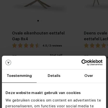
Ovale eikenhouten eettafel
Deens ovale
Gap 8x4
eettafel La
4.5 / 2 reviews
Stel zelf
Mijn favoriet
Mijn favori
samen
Toestemming
Details
Over
Deze website maakt gebruik van cookies
We gebruiken cookies om content en advertenties te
Woonwinkels
personaliseren, om functies voor social media te