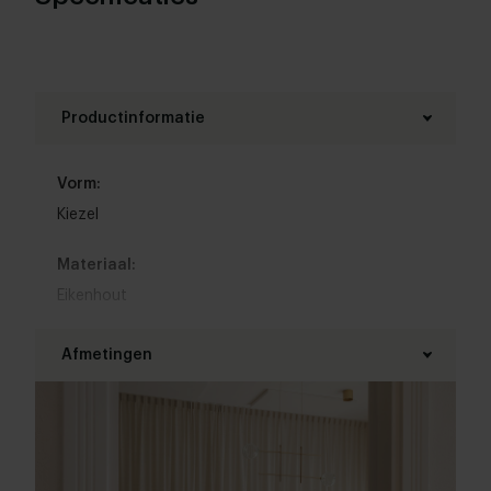
design te kunnen komen.
Productinformatie
Vorm:
Kiezel
Materiaal:
Eikenhout
Materiaal onderstel:
Afmetingen
Staal
Lengte tafelblad:
Kleur:
240 - 320 cm
Bekijk alle 11 kleuren in onze 3D Configurator