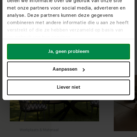
delen we informatie over uw gebruik van onze site
met onze partners voor social media, adverteren en
analyse. Deze partners kunnen deze gegevens
combineren met andere informatie die u aan ze heeft
verstrekt of die ze hebben verzameld op basis van
Eettafels op maat
uw gebruik van hun services.
Alle mogelijkheden op een rij
Bekijk alles
Ja, geen probleem
Aanpassen
Liever niet
Werkplaats & Materiaal