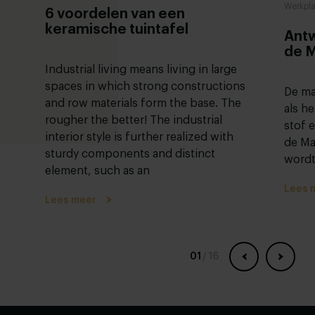
Werkpla
6 voordelen van een
keramische tuintafel
Antw
de M
Industrial living means living in large
spaces in which strong constructions
De ma
and row materials form the base. The
als he
rougher the better! The industrial
stof 
interior style is further realized with
de Ma
sturdy components and distinct
wordt
element, such as an
Lees 
Lees meer
01
/
16