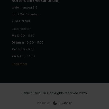
Rotterdam (Alexandrium)
Watermanweg 215
3067 GA Rotterdam
Zuid-Holland
Openingstijden
Ma
13:00 - 17:30
Di t/m vr
10:00 - 17:30
Za
10:00 - 17:30
Zo
12:00 - 17:00
Lees meer
Table du Sud - © Copyrights reserved 2026
We run on:
oneCORE