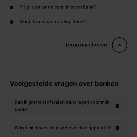
Krijg ik garantie op mijn leren bank?
relaxfauteuils
eetkamerbanken
Moet ik een aanbetaling doen?
garantie
Terug naar boven
Veelgestelde vragen over banken
Kan ik gratis stofstalen aanvragen voor mijn
bank?
Ja, je kunt
gratis stofstalen
aanvragen. Zo bekijk je thuis
rustig welke kleur en structuur past bij je vloer, gordijnen,
Wordt mijn bank thuis geleverd en geplaatst?
lichtinval en andere meubels. Dat maakt het makkelijker