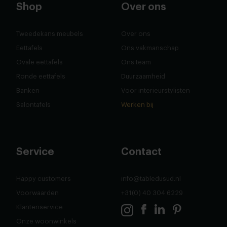
Shop
Over ons
Tweedekans meubels
Over ons
Eettafels
Ons vakmanschap
Ovale eettafels
Ons team
Ronde eettafels
Duurzaamheid
Banken
Voor interieurstylisten
Salontafels
Werken bij
Service
Contact
Happy customers
info@tabledusud.nl
Voorwaarden
+31(0) 40 304 6229
Klantenservice
Onze woonwinkels