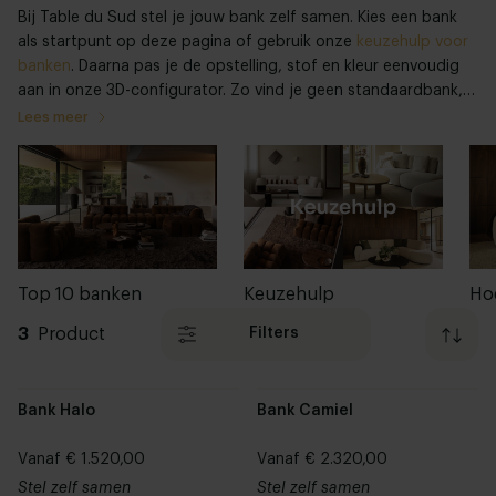
Bij Table du Sud stel je jouw bank zelf samen. Kies een bank
als startpunt op deze pagina of gebruik onze
keuzehulp voor
banken
. Daarna pas je de opstelling, stof en kleur eenvoudig
aan in onze 3D-configurator. Zo vind je geen standaardbank,
maar een bank die past bij je ruimte, woonstijl en dagelijks
Lees meer
gebruik.
Top 10 banken
Keuzehulp
Ho
3
Product
Filters
Bank Halo
Bank Camiel
Vanaf € 1.520,00
Vanaf € 2.320,00
Stel zelf samen
Stel zelf samen