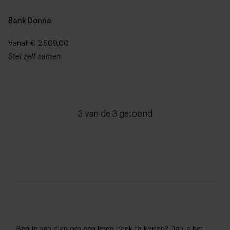
Bank Donna
Vanaf € 2.509,00
Stel zelf samen
3 van de 3 getoond
Ben je van plan om een leren bank te kopen? Dan is het