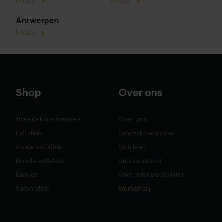
Route
Route
Antwerpen
Route
Shop
Over ons
Tweedekans meubels
Over ons
Eettafels
Ons vakmanschap
Ovale eettafels
Ons team
Ronde eettafels
Duurzaamheid
Banken
Voor interieurstylisten
Salontafels
Werken bij