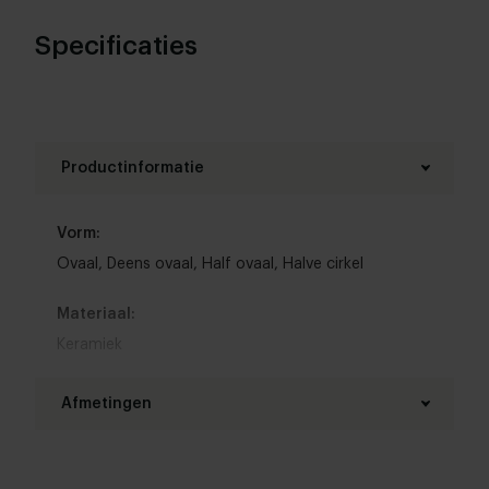
ovale eettafel efficiënt gebruik van de geboden
ruimte. Neem ook eens een kijkje bij de
Specificaties
andere
ovale eettafels
.
Productinformatie
Vorm:
Ovaal
,
Deens ovaal
,
Half ovaal
,
Halve cirkel
Materiaal:
Keramiek
Materiaal onderstel:
Afmetingen
Staal
Lengte tafelblad:
Kleur: