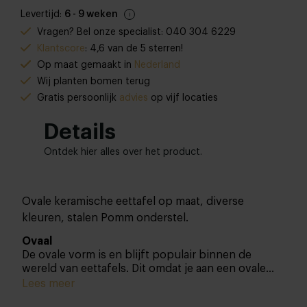
Levertijd:
6 - 9 weken
Vragen? Bel onze specialist: 040 304 6229
Klantscore
: 4,6 van de 5 sterren!
Op maat gemaakt in
Nederland
Wij planten bomen terug
Gratis persoonlijk
advies
op vijf locaties
Details
Ontdek hier alles over het product.
Ovale keramische eettafel op maat, diverse
kleuren, stalen Pomm onderstel.
Ovaal
De ovale vorm is en blijft populair binnen de
wereld van eettafels. Dit omdat je aan een ovale
eettafel iedereen aan kunt kijken, wat voor een
Lees meer
knusse sfeer zorgt. Daarnaast maak je met een