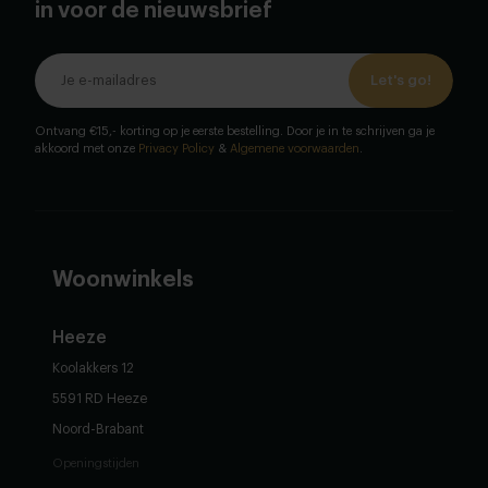
in voor de nieuwsbrief
Let's go!
Ontvang €15,- korting op je eerste bestelling. Door je in te schrijven ga je
akkoord met onze
Privacy Policy
&
Algemene voorwaarden
.
Woonwinkels
Heeze
Koolakkers 12
5591 RD Heeze
Noord-Brabant
Openingstijden