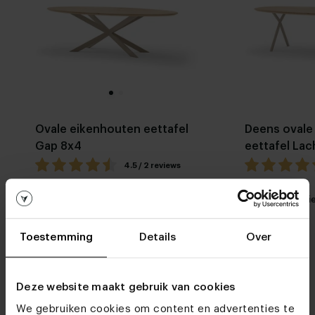
Ovale eikenhouten eettafel
Deens ovale
Gap 8x4
eettafel La
4.5 / 2 reviews
Stel zelf
Mijn favoriet
Mijn favori
samen
Toestemming
Details
Over
Deze website maakt gebruik van cookies
We gebruiken cookies om content en advertenties te