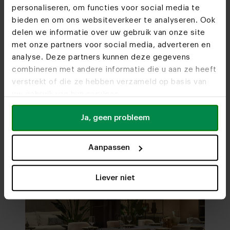
personaliseren, om functies voor social media te
Woonwinkels
bieden en om ons websiteverkeer te analyseren. Ook
delen we informatie over uw gebruik van onze site
Kom je snel eens
met onze partners voor social media, adverteren en
langs?
analyse. Deze partners kunnen deze gegevens
combineren met andere informatie die u aan ze heeft
Bezoek
onze woonwinkels
verstrekt of die ze hebben verzameld op basis van
uw gebruik van hun services.
Ja, geen probleem
Aanpassen
Liever niet