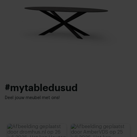
Breedte tafelblad:
Onderstel afwerking:
100 - 120 cm
Wit gepoedercoat
,
Zwart gepoedercoat
,
Brass goud
Bladdikte:
Woonstijl:
1,2 cm
Hotel chique
Hoogte tafelblad:
76 cm (advieshoogte)
#mytabledusud
Deel jouw meubel met ons!