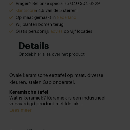
Vragen? Bel onze specialist: 040 304 6229
Klantscore
: 4,6 van de 5 sterren!
Op maat gemaakt in
Nederland
Wij planten bomen terug
Gratis persoonlijk
advies
op vijf locaties
Details
Ontdek hier alles over het product.
Ovale keramische eettafel op maat, diverse
kleuren, stalen Gap onderstel.
Keramische tafel
Wat is keramiek? Keramiek is een industrieel
vervaardigd product met klei als
hoofdbestanddeel. De klei is onder extreem hoge
Lees meer
druk geperst en wordt vervolgens op hoge
temperatuur gebakken. Er is geen oppervlak wat
krasbestendiger en makkelijker schoon te maken