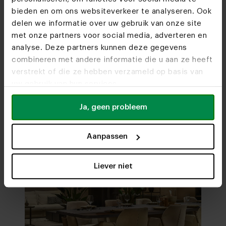
Woonwinkels
bieden en om ons websiteverkeer te analyseren. Ook
Kom je snel eens
delen we informatie over uw gebruik van onze site
langs?
met onze partners voor social media, adverteren en
analyse. Deze partners kunnen deze gegevens
combineren met andere informatie die u aan ze heeft
Bezoek
onze woonwinkels
verstrekt of die ze hebben verzameld op basis van
uw gebruik van hun services.
Ja, geen probleem
Aanpassen
Liever niet