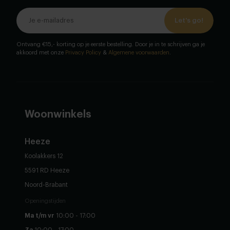
Let's go!
Ontvang €15,- korting op je eerste bestelling. Door je in te schrijven ga je
akkoord met onze
Privacy Policy
&
Algemene voorwaarden
.
Woonwinkels
Heeze
Koolakkers 12
5591 RD Heeze
Noord-Brabant
Openingstijden
Ma t/m vr
10:00 - 17:00
Za
10:00 - 17:00