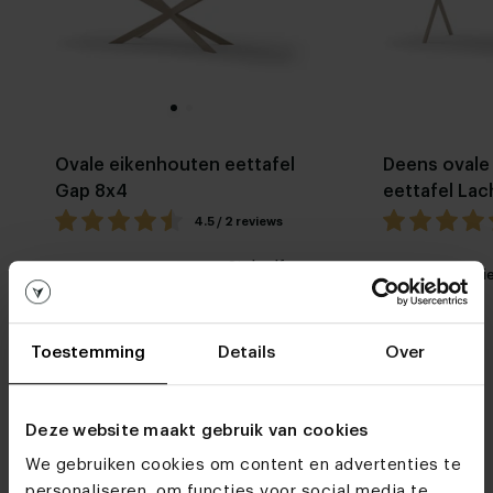
Ovale eikenhouten eettafel
Deens ovale
Gap 8x4
eettafel La
4.5 / 2 reviews
Stel zelf
Mijn favoriet
Mijn favori
samen
Toestemming
Details
Over
Deze website maakt gebruik van cookies
We gebruiken cookies om content en advertenties te
personaliseren, om functies voor social media te