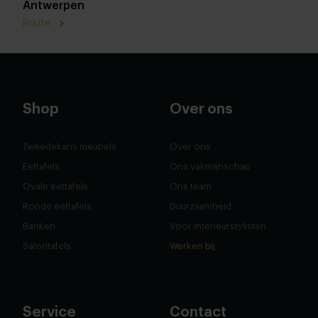
Antwerpen
Route
Shop
Over ons
Tweedekans meubels
Over ons
Eettafels
Ons vakmanschap
Ovale eettafels
Ons team
Ronde eettafels
Duurzaamheid
Banken
Voor interieurstylisten
Salontafels
Werken bij
Service
Contact