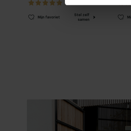
5.0 / 0 reviews
Stel zelf
Mijn favoriet
Mi
samen