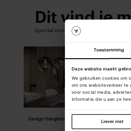
Dit vind je 
Speciaal voor jou geselecteerd.
Bekijk mee
Toestemming
Deze website maakt gebru
We gebruiken cookies om co
om ons websiteverkeer te a
voor social media, advert
informatie die u aan ze he
Design hanglamp Treviso
Hangl
Liever niet
lichts