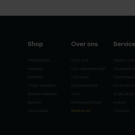
Shop
Over ons
Servic
Tweedekans
Over ons
Happy cust
meubels
Ons vakmanschap
Voorwaard
Eettafels
Ons team
Klantenser
Ovale eettafels
Duurzaamheid
Onze woon
Ronde eettafels
Voor
Gratis afsp
Banken
interieurstylisten
maken
Salontafels
Werken bij
Cookies