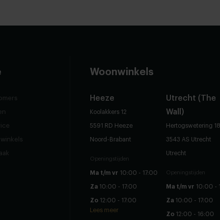
e
Woonwinkels
Heeze
Utrecht (The
omers
Wall)
en
Koolakkers 12
vice
5591 RD Heeze
Hertogswetering 1
winkels
Noord-Brabant
3543 AS Utrecht
raak
Utrecht
Openingstijden
Ma t/m vr
10:00 - 17:00
Openingstijden
Za
10:00 - 17:00
Ma t/m vr
10:00 - 
Zo
12:00 - 17:00
Za
10:00 - 17:00
Lees meer
Zo
12:00 - 16:00