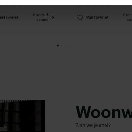
5.0 / 0 reviews
5.0 / 0 rev
Stel zelf
Stel 
jn favoriet
Mijn favoriet
samen
sa
Woonw
Zien we je snel?