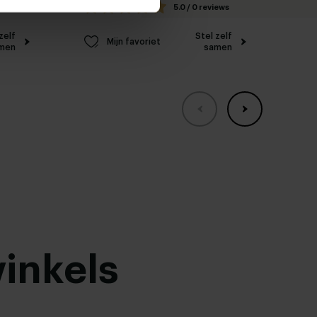
iews
5.0 / 0 reviews
zelf
Stel zelf
Mijn favoriet
men
samen
inkels