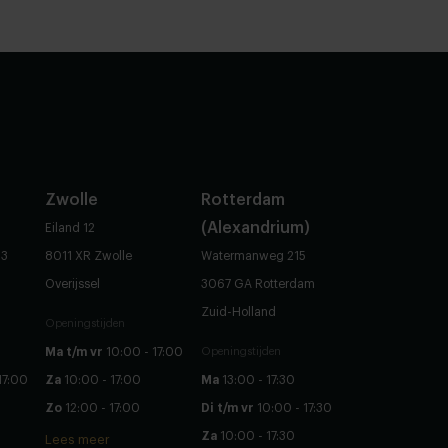
Zwolle
Rotterdam
(Alexandrium)
Eiland 12
83
8011 XR Zwolle
Watermanweg 215
Overijssel
3067 GA Rotterdam
Zuid-Holland
Openingstijden
Ma t/m vr
10:00 - 17:00
Openingstijden
17:00
Za
10:00 - 17:00
Ma
13:00 - 17:30
Zo
12:00 - 17:00
Di t/m vr
10:00 - 17:30
Za
10:00 - 17:30
Lees meer