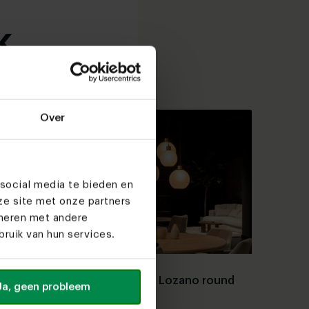
k
Over
social media te bieden en
ze site met onze partners
ineren met andere
ruik van hun services.
Pendant lamp Lozano round
Bo
Ja, geen probleem
gold