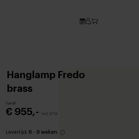
Hanglamp Fredo
brass
Vanaf
€ 955,-
Incl. BTW
Levertijd:
6 - 9 weken