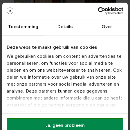
Toestemming
Details
Over
Deze website maakt gebruik van cookies
We gebruiken cookies om content en advertenties te
personaliseren, om functies voor social media te
bieden en om ons websiteverkeer te analyseren. Ook
delen we informatie over uw gebruik van onze site
met onze partners voor social media, adverteren en
Check de openingstijden van je favoriete
analyse. Deze partners kunnen deze gegevens
woonwinkel.
combineren met andere informatie die u aan ze heeft
verstrekt of die ze hebben verzameld op basis van
Heeze
Utrecht
uw gebruik van hun services.
Route
Route
Ja, geen probleem