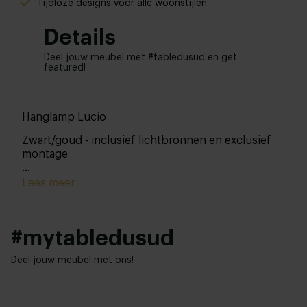
Tijdloze designs voor alle woonstijlen
Details
Deel jouw meubel met #tabledusud en get
featured!
Hanglamp Lucio
Zwart/goud - inclusief lichtbronnen en exclusief
montage
black pvc cable 150cm
Lees meer
Afmeting plaat: 130x50 cm
#mytabledusud
Deel jouw meubel met ons!