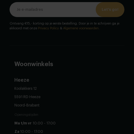
Let's go!
Ontvang €15,- korting op je eerste bestelling. Door je in te schrijven ga je
akkoord met onze
Privacy Policy
&
Algemene voorwaarden
.
Woonwinkels
Heeze
Koolakkers 12
5591 RD Heeze
Noord-Brabant
Openingstijden
Ma t/m vr
10:00 - 17:00
Za
10:00 - 17:00