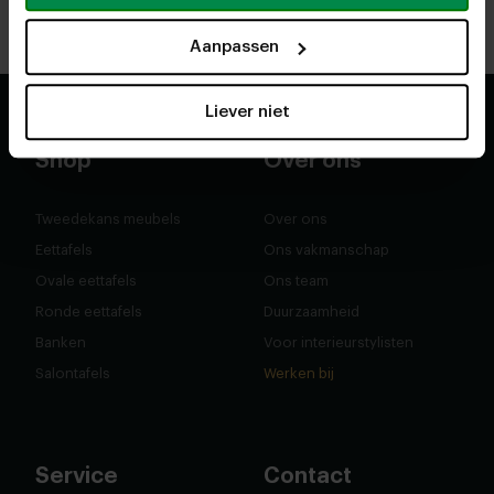
Antwerpen
Rotterdam
Route
Route
Aanpassen
Liever niet
Shop
Over ons
Tweedekans meubels
Over ons
Eettafels
Ons vakmanschap
Ovale eettafels
Ons team
Ronde eettafels
Duurzaamheid
Banken
Voor interieurstylisten
Salontafels
Werken bij
Service
Contact