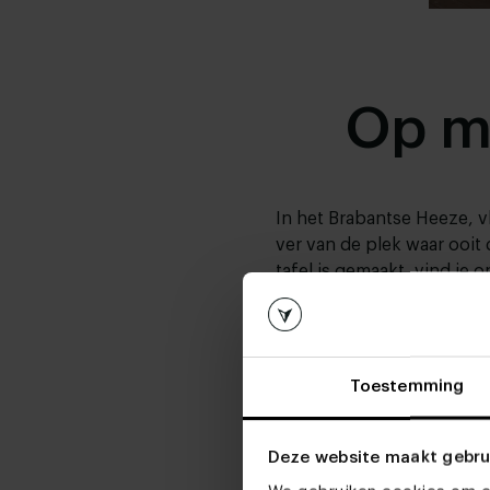
Op m
I
n het Brabantse Heeze, v
ver van de plek waar ooit
tafel is gemaakt, vind je 
behulp van hypermoderne
vaklui iedere dag de mee
Wil je graag meer weten o
manier waarop meubels 
Toestemming
dan meer over ons vakma
Deze website maakt gebru
Ontdek ons vakmansch