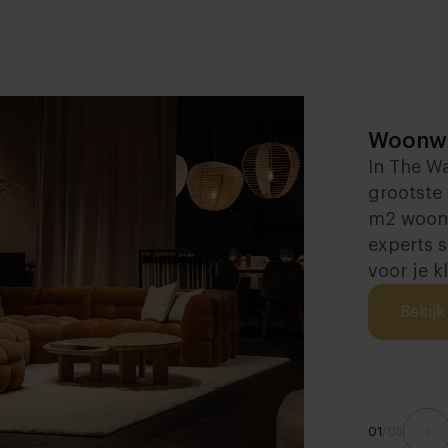
Woonwi
In The Wa
grootste
m2 wooni
experts 
voor je kl
Bekijk 
01
/
05