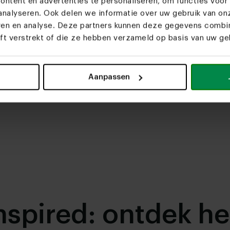
ntent en advertenties te personaliseren, om functies voor 
nalyseren. Ook delen we informatie over uw gebruik van on
eren en analyse. Deze partners kunnen deze gegevens comb
eft verstrekt of die ze hebben verzameld op basis van uw geb
Aanpassen
nspired: ontdek he