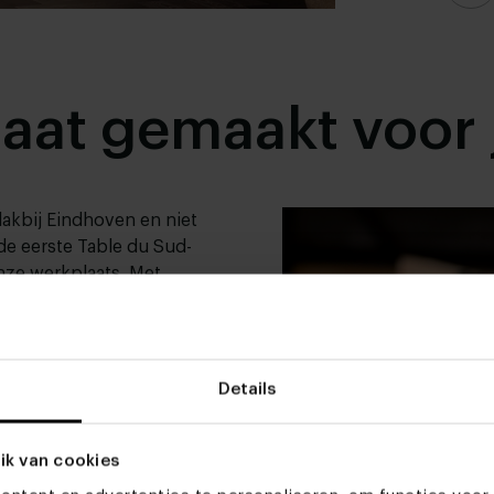
aat gemaakt voor 
lakbij Eindhoven en niet
 de eerste Table du Sud-
onze werkplaats. Met
 machines creëren onze
st uiteenlopende meubels.
ver de werkplaats en de
worden gemaakt? Lees
Details
nschap.
ik van cookies
ap