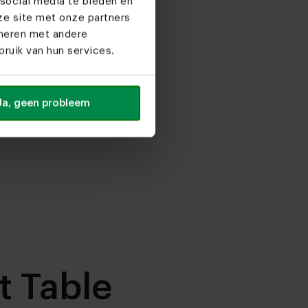
social media te bieden en
ze site met onze partners
ineren met andere
ruik van hun services.
Ja, geen probleem
t Table