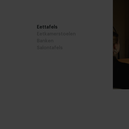
Eettafels
Eetkamerstoelen
Banken
Salontafels