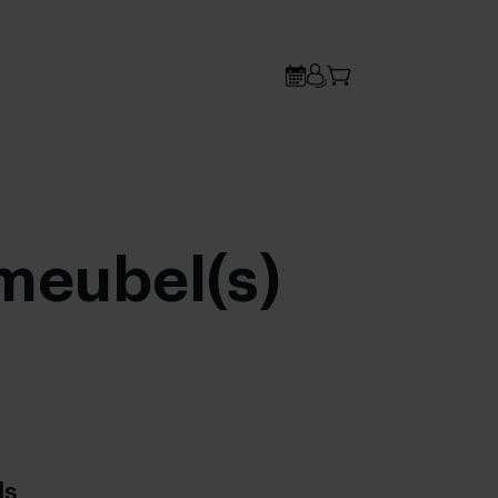
meubel(s)
ls