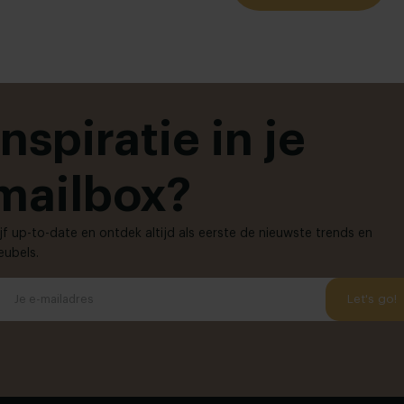
Inspiratie in je
mailbox?
ijf up-to-date en ontdek altijd als eerste de nieuwste trends en
ubels.
Let's go!