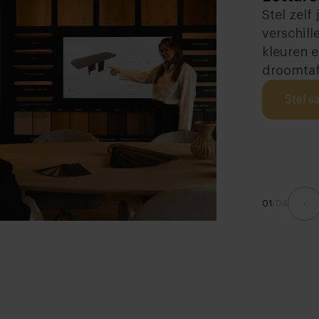
Stel zelf
verschill
kleuren e
droomtaf
Stel s
01
/
04