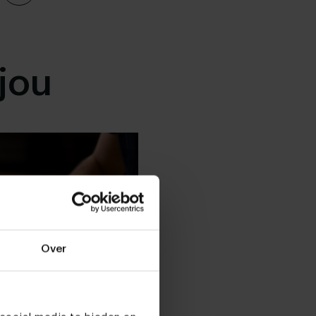
jou
Over