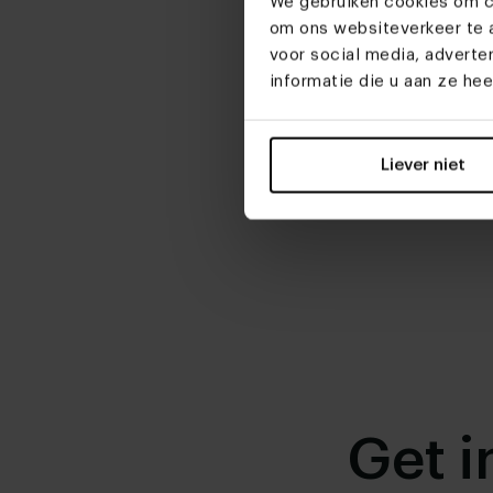
We gebruiken cookies om co
om ons websiteverkeer te a
voor social media, advert
informatie die u aan ze he
Liever niet
Get i