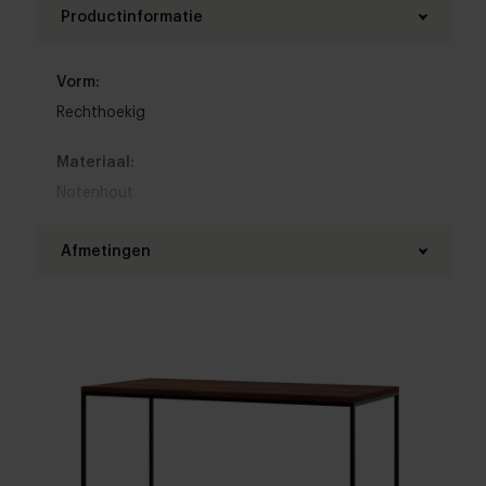
Productinformatie
Vorm:
Rechthoekig
Materiaal:
Notenhout
Woonstijl:
Afmetingen
Hotel chique
Lengte tafelblad:
Configureer zelf
Breedte tafelblad:
Configureer zelf
Bladdikte: