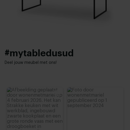
4 cm
Hoogte tafelblad:
Configureer zelf
,
90 - 110 cm
#mytabledusud
Deel jouw meubel met ons!