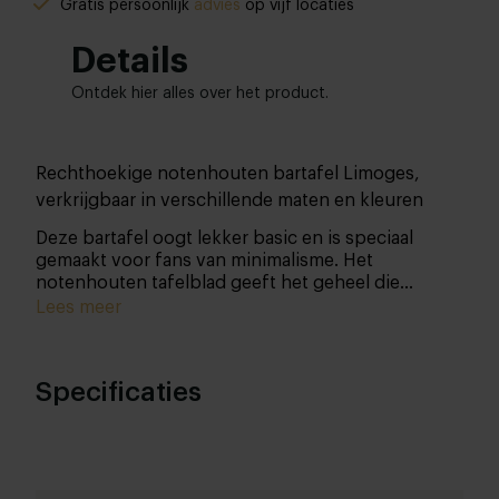
Gratis persoonlijk
advies
op vijf locaties
Details
Ontdek hier alles over het product.
Rechthoekige notenhouten bartafel Limoges,
verkrijgbaar in verschillende maten en kleuren
Deze bartafel oogt lekker basic en is speciaal
gemaakt voor fans van minimalisme. Het
notenhouten tafelblad geeft het geheel die
typische warme uitstraling.
Lees meer
Specificaties