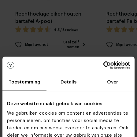
Rechthoekige eikenhouten
Rechthoekig
bartafel A-poot
bartafel Feli
4.5 / 3 reviews
Stel zelf
Mijn favoriet
Mijn favori
samen
Toestemming
Details
Over
Deze website maakt gebruik van cookies
Woonwinkels
We gebruiken cookies om content en advertenties te
Kom je snel eens
personaliseren, om functies voor social media te
langs?
bieden en om ons websiteverkeer te analyseren. Ook
delen we informatie over uw gebruik van onze site