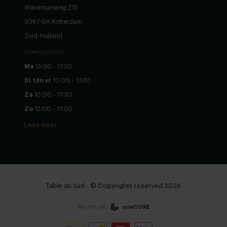
Watermanweg 215
3067 GA Rotterdam
Zuid-Holland
Openingstijden
Ma
13:00 - 17:30
Di t/m vr
10:00 - 17:30
Za
10:00 - 17:30
Zo
12:00 - 17:00
Lees meer
Table du Sud - © Copyrights reserved 2026
We run on:
oneCORE