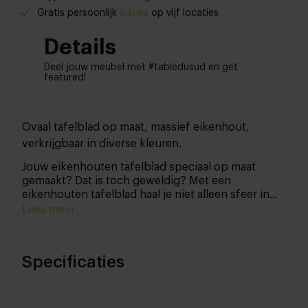
Gratis persoonlijk
advies
op vijf locaties
Details
Deel jouw meubel met #tabledusud en get
featured!
Ovaal tafelblad op maat, massief eikenhout,
verkrijgbaar in diverse kleuren.
Jouw eikenhouten tafelblad speciaal op maat
gemaakt? Dat is toch geweldig? Met een
eikenhouten tafelblad haal je niet alleen sfeer in
huis, maar ook 'gewoon' pure kwaliteit.
Lees meer
Specificaties