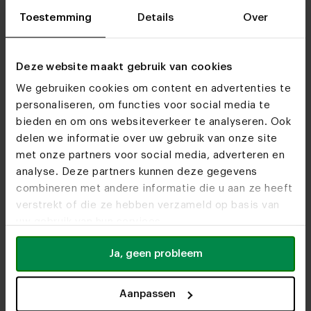
Do we see you soon?
Toestemming
Details
Over
Deze website maakt gebruik van cookies
Bezoek
onze woonwinkels
We gebruiken cookies om content en advertenties te
personaliseren, om functies voor social media te
bieden en om ons websiteverkeer te analyseren. Ook
delen we informatie over uw gebruik van onze site
met onze partners voor social media, adverteren en
analyse. Deze partners kunnen deze gegevens
combineren met andere informatie die u aan ze heeft
verstrekt of die ze hebben verzameld op basis van
uw gebruik van hun services.
Ja, geen probleem
Aanpassen