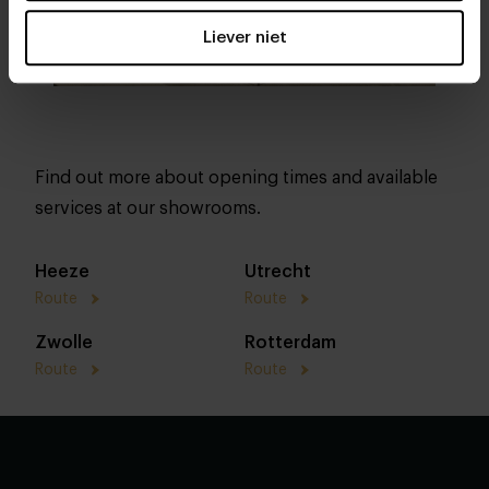
Liever niet
Find out more about opening times and available
services at our showrooms.
Heeze
Utrecht
Route
Route
Zwolle
Rotterdam
Route
Route