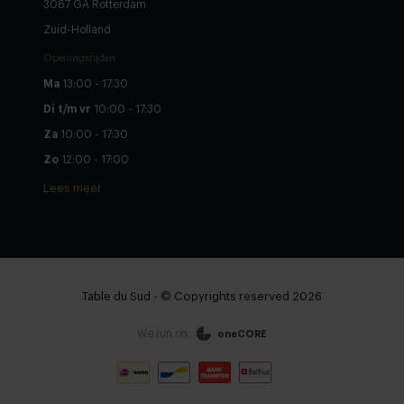
3067 GA Rotterdam
Zuid-Holland
Openingstijden
Ma
13:00 - 17:30
Di t/m vr
10:00 - 17:30
Za
10:00 - 17:30
Zo
12:00 - 17:00
Lees meer
Table du Sud - © Copyrights reserved 2026
We run on:
oneCORE
Zie winkelwagen
Doorgaan
Stel zelf samen