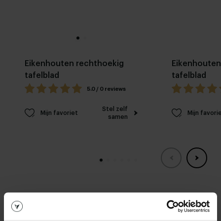
Eikenhouten rechthoekig
Eikenhouten
tafelblad
tafelblad
5.0 / 0 reviews
Stel zelf
Mijn favoriet
Mijn favori
samen
Woonwinkel