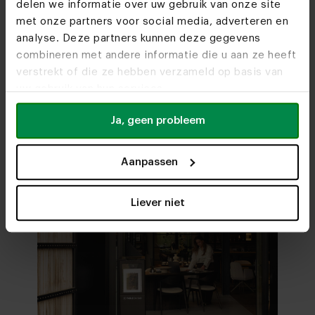
delen we informatie over uw gebruik van onze site
Ontdek alle materialen en kleuren van
Eetkamerstoel
Do we see you soon?
met onze partners voor social media, adverteren en
Serano
Bekijk alle mogelijkheden
en maak jouw keuze
analyse. Deze partners kunnen deze gegevens
combineren met andere informatie die u aan ze heeft
verstrekt of die ze hebben verzameld op basis van
Stel samen in 3D
Bezoek
onze woonwinkels
uw gebruik van hun services.
Ja, geen probleem
Aanpassen
Liever niet