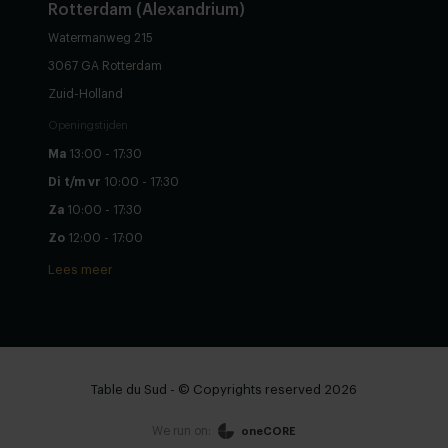
Rotterdam (Alexandrium)
Watermanweg 215
3067 GA Rotterdam
Zuid-Holland
Openingstijden
Ma
13:00 - 17:30
Di t/m vr
10:00 - 17:30
Za
10:00 - 17:30
Zo
12:00 - 17:00
Lees meer
Table du Sud - © Copyrights reserved 2026
We run on:
oneCORE