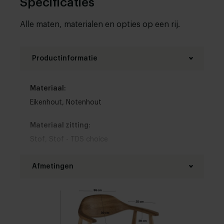
Specificaties
Alle maten, materialen en opties op een rij.
Productinformatie
Materiaal:
Eikenhout
,
Notenhout
Materiaal zitting:
Stof
,
Stof - TDS choice
Kleur zitting:
Afmetingen
Bruin
,
Blauw
,
Wit
,
Grijs
,
Zwart
,
Rood
,
Groen
,
Geel
,
Roze
,
Oranje
,
Paars
,
Beige
,
Goud
Breedte:
Armleuning:
57 cm