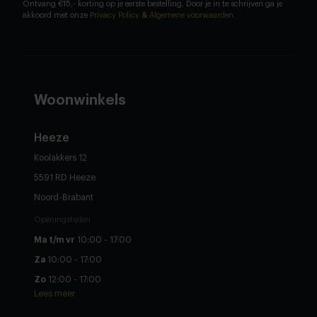
Ontvang €15,- korting op je eerste bestelling. Door je in te schrijven ga je
akkoord met onze
Privacy Policy
&
Algemene voorwaarden
.
Woonwinkels
Heeze
Koolakkers 12
5591 RD Heeze
Noord-Brabant
Openingstijden
Ma t/m vr
10:00 - 17:00
Za
10:00 - 17:00
Zo
12:00 - 17:00
Lees meer