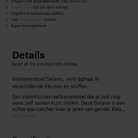
Vragen? Bel onze specialist: 040 304 6229
Klantscore
: 4,6 van de 5 sterren!
Uitgebreid aanbod aan stoffen
Van
Nederlandse
bodem
Eigen bezorgservice
Details
Read all the product info below.
Eetkamerstoel Serano, verkrijgbaar in
verschillende kleuren en stoffen
Een eikenhouten eetkamerstoel die je ook nog
eens zelf samen kunt stellen. Deze Serano is een
echte eye-catcher waar je jaren van geniet. Kies
uit ongelooflijk veel opties en zet de kers op de
Lees meer
taart in je eigen keuken of eetkamer.