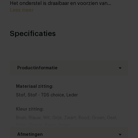
Het onderstel is draaibaar en voorzien van
vloerglijders.
Lees meer
Specificaties
Productinformatie
Materiaal zitting:
Stof
,
Stof - TDS choice
,
Leder
Kleur zitting:
Bruin
,
Blauw
,
Wit
,
Grijs
,
Zwart
,
Rood
,
Groen
,
Geel
,
Roze
,
Oranje
,
Paars
,
Beige
Afmetingen