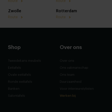
Route
Route
Zwolle
Rotterdam
Route
Route
Shop
Over ons
Tweedekans meubels
Over ons
Eettafels
Ons vakmanschap
Ovale eettafels
Ons team
Ronde eettafels
Duurzaamheid
Banken
Voor interieurstylisten
Salontafels
Werken bij