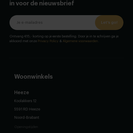
in voor de nieuwsbrief
Let's go!
Ontvang €15,- korting op je eerste bestelling. Door je in te schrijven ga je
akkoord met onze
Privacy Policy
&
Algemene voorwaarden
.
Woonwinkels
Heeze
Koolakkers 12
5591 RD Heeze
Noord-Brabant
Openingstijden