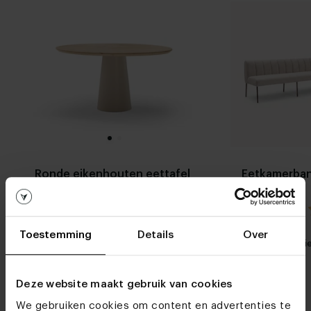
Ronde eikenhouten eettafel
Eetkamerba
Qone
5.0 / 3 reviews
Toestemming
Details
Over
Stel zelf
Mijn favoriet
Mijn favori
samen
Deze website maakt gebruik van cookies
We gebruiken cookies om content en advertenties te