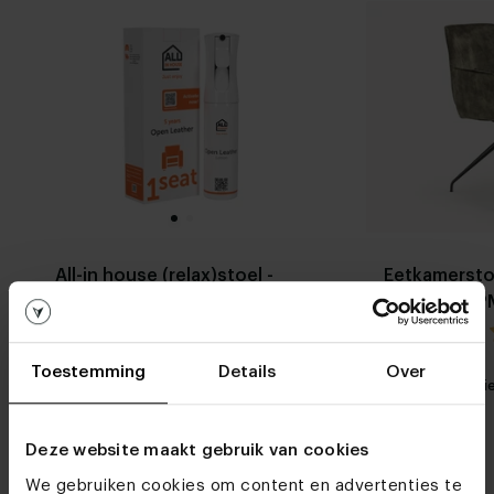
All-in house (relax)stoel -
Eetkamersto
open leder
Mood #95 
5.0 / 0 reviews
Toestemming
Details
Over
Stel zelf
Mijn favoriet
Mijn favori
samen
Deze website maakt gebruik van cookies
We gebruiken cookies om content en advertenties te