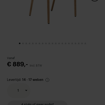
Vanaf
€ 889,-
Incl. BTW
Levertijd:
14 - 17 weken
1
4 stuks of meer nodig?