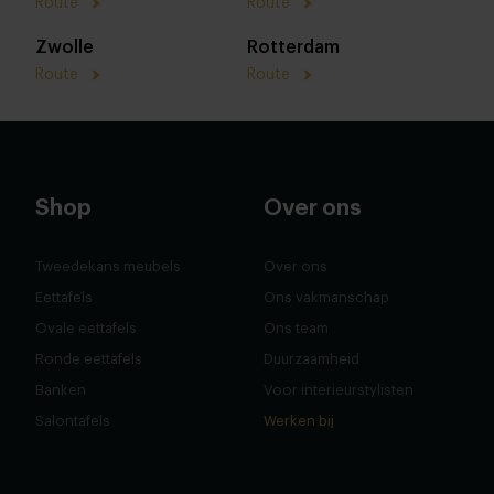
Route
Route
Zwolle
Rotterdam
Route
Route
Shop
Over ons
Tweedekans meubels
Over ons
Eettafels
Ons vakmanschap
Ovale eettafels
Ons team
Ronde eettafels
Duurzaamheid
Banken
Voor interieurstylisten
Salontafels
Werken bij