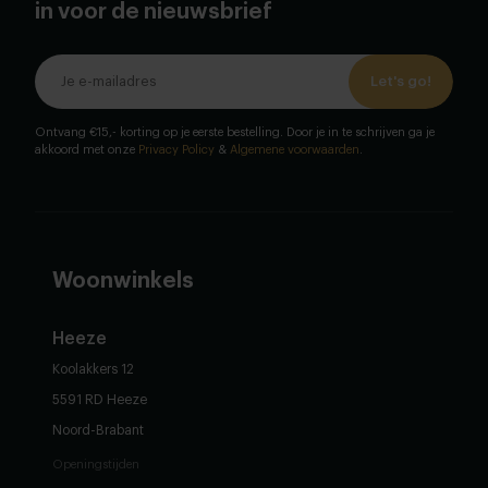
in voor de nieuwsbrief
Let's go!
Ontvang €15,- korting op je eerste bestelling. Door je in te schrijven ga je
akkoord met onze
Privacy Policy
&
Algemene voorwaarden
.
Woonwinkels
Heeze
Koolakkers 12
5591 RD Heeze
Noord-Brabant
Openingstijden