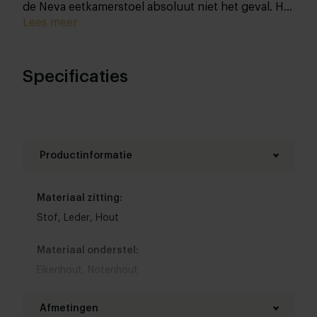
de Neva eetkamerstoel absoluut niet het geval. Het
uiterst verfijnde design is chique, stijlvol en
Lees meer
zacht. Van top tot teen met de hand gemaakt
zodat jij gegarandeerd de beste kwaliteit in huis
haalt met deze designstoel én de perfect match bij
Specificaties
jouw handmade
tafel
!
Productinformatie
Materiaal zitting:
Stof
,
Leder
,
Hout
Materiaal onderstel:
Eikenhout
,
Notenhout
Kleur zitting:
Afmetingen