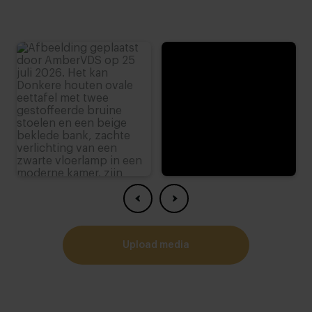
Extra zachte zit
Smalle - brede zit:
5
Lage - hoge rugleuning:
Erg hoog
Klein - lang persoon:
3
Mogelijkheden samenstelling:
Oneindig
Mogelijkheden onderstellen:
upload media
5