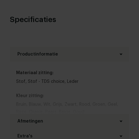
anders. Jij bepaalt dus wat jouw mood is!
Specificaties
Productinformatie
Materiaal zitting:
Stof
,
Stof - TDS choice
,
Leder
Kleur zitting:
Bruin
,
Blauw
,
Wit
,
Grijs
,
Zwart
,
Rood
,
Groen
,
Geel
,
Roze
,
Oranje
,
Paars
,
Beige
,
Goud
Afmetingen
Kleur poot:
Zwart
Extra's