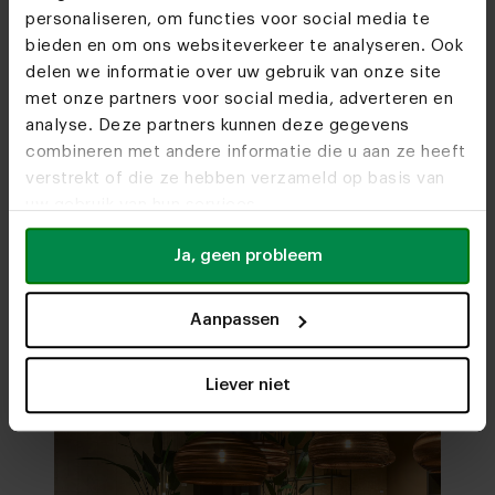
personaliseren, om functies voor social media te
bieden en om ons websiteverkeer te analyseren. Ook
delen we informatie over uw gebruik van onze site
met onze partners voor social media, adverteren en
Woonwinkels
analyse. Deze partners kunnen deze gegevens
combineren met andere informatie die u aan ze heeft
Kom je snel eens
langs?
verstrekt of die ze hebben verzameld op basis van
uw gebruik van hun services.
Bezoek
onze woonwinkels
Ja, geen probleem
Aanpassen
Liever niet