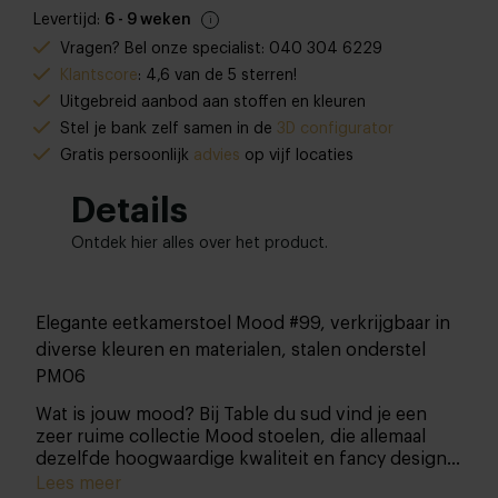
Levertijd:
6 - 9 weken
Vragen? Bel onze specialist: 040 304 6229
Klantscore
: 4,6 van de 5 sterren!
Uitgebreid aanbod aan stoffen en kleuren
Stel je bank zelf samen in de
3D configurator
Gratis persoonlijk
advies
op vijf locaties
Details
Ontdek hier alles over het product.
Elegante eetkamerstoel Mood #99, verkrijgbaar in
diverse kleuren en materialen, stalen onderstel
PM06
Wat is jouw mood? Bij Table du sud vind je een
zeer ruime collectie Mood stoelen, die allemaal
dezelfde hoogwaardige kwaliteit en fancy designs
hebben. Ze zijn allemaal alleen nét een tikje
Lees meer