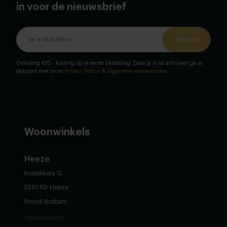
in voor de nieuwsbrief
Let's go!
Ontvang €15,- korting op je eerste bestelling. Door je in te schrijven ga je
akkoord met onze
Privacy Policy
&
Algemene voorwaarden
.
Woonwinkels
Heeze
Koolakkers 12
5591 RD Heeze
Noord-Brabant
Openingstijden