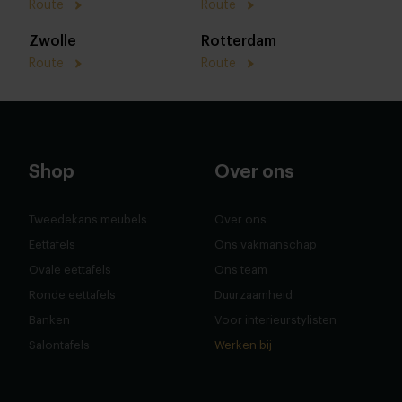
Route
Route
Zwolle
Rotterdam
Route
Route
Shop
Over ons
Tweedekans meubels
Over ons
Eettafels
Ons vakmanschap
Ovale eettafels
Ons team
Ronde eettafels
Duurzaamheid
Banken
Voor interieurstylisten
Salontafels
Werken bij