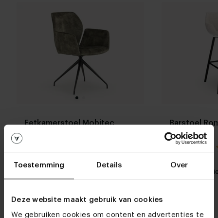
Eetkamerstoel Mobitec
Barstoel Ro
Mood #95 PM06
4.5 / 2 reviews
Toestemming
Details
Over
Stel zelf
Mijn favoriet
Mijn favori
samen
Deze website maakt gebruik van cookies
We gebruiken cookies om content en advertenties te