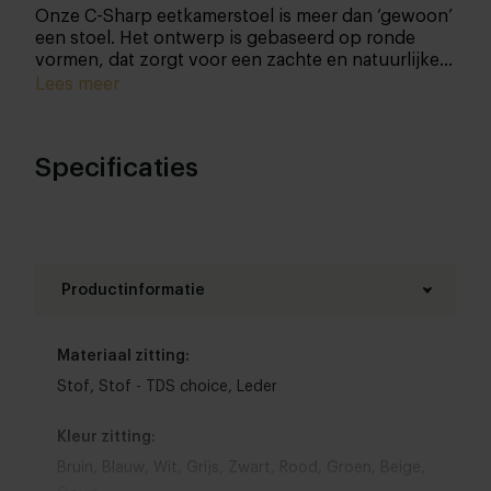
Onze C-Sharp eetkamerstoel is meer dan ‘gewoon’
een stoel. Het ontwerp is gebaseerd op ronde
vormen, dat zorgt voor een zachte en natuurlijke
uitstraling. Het onderstel zorgt voor een fijne
Lees meer
balans tussen
charmant
en stoer.
Specificaties
Productinformatie
Materiaal zitting:
Stof
,
Stof - TDS choice
,
Leder
Kleur zitting:
Bruin
,
Blauw
,
Wit
,
Grijs
,
Zwart
,
Rood
,
Groen
,
Beige
,