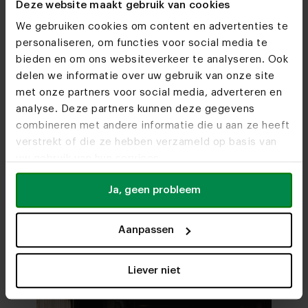
samen
Deze website maakt gebruik van cookies
We gebruiken cookies om content en advertenties te
personaliseren, om functies voor social media te
bieden en om ons websiteverkeer te analyseren. Ook
delen we informatie over uw gebruik van onze site
met onze partners voor social media, adverteren en
analyse. Deze partners kunnen deze gegevens
combineren met andere informatie die u aan ze heeft
Woonwinkels
verstrekt of die ze hebben verzameld op basis van
Zien we je snel?
uw gebruik van hun services.
Ja, geen probleem
Bezoek
onze woonwinkels
Aanpassen
Liever niet