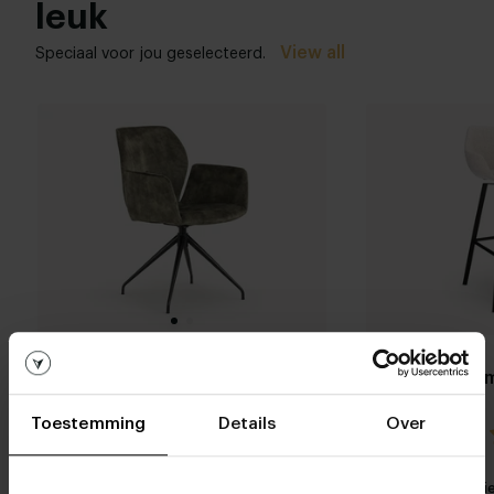
leuk
View all
Speciaal voor jou geselecteerd.
Eetkamerstoel Mobitec
Barstoel Ro
Mood #95 PM06
Toestemming
Details
Over
4.5 / 2 reviews
Stel zelf
Mijn favoriet
Mijn favori