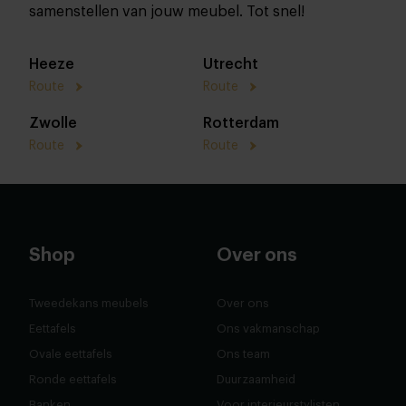
samenstellen van jouw meubel. Tot snel!
Heeze
Utrecht
Route
Route
Zwolle
Rotterdam
Route
Route
Shop
Over ons
Tweedekans meubels
Over ons
Eettafels
Ons vakmanschap
Ovale eettafels
Ons team
Ronde eettafels
Duurzaamheid
Banken
Voor interieurstylisten