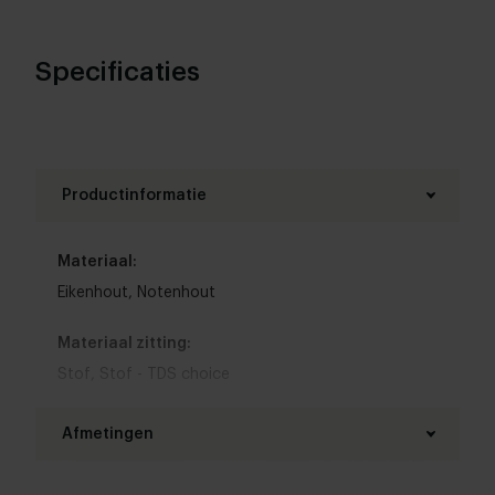
Specificaties
Productinformatie
Materiaal:
Eikenhout
,
Notenhout
Materiaal zitting:
Stof
,
Stof - TDS choice
Kleur zitting:
Afmetingen
Bruin
,
Blauw
,
Wit
,
Grijs
,
Zwart
,
Rood
,
Groen
,
Geel
,
Roze
,
Oranje
,
Paars
,
Beige
,
Goud