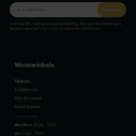
Let's go!
Ontvang €15,- korting op je eerste bestelling. Door je in te schrijven ga je
akkoord met onze
Privacy Policy
&
Algemene voorwaarden
.
Woonwinkels
Heeze
Koolakkers 12
5591 RD Heeze
Noord-Brabant
Openingstijden
Ma t/m vr
10:00 - 17:00
Za
10:00 - 17:00