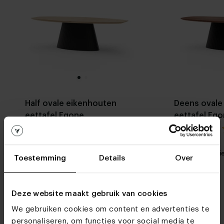
Half ovale eikenhouten
Deens ovale
eettafel Eqone
eettafel Eq
5.0 / 0 reviews
Stel zelf
Mijn favoriet
Mijn favori
samen
Toestemming
Details
Over
Deze website maakt gebruik van cookies
We gebruiken cookies om content en advertenties te
personaliseren, om functies voor social media te