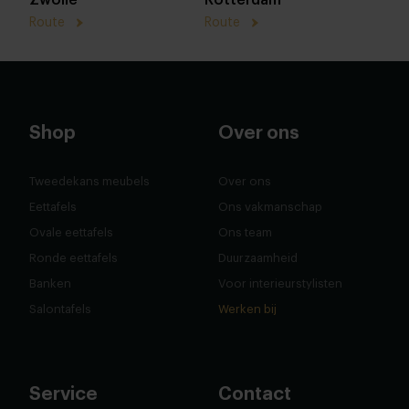
Route
Route
Shop
Over ons
Tweedekans meubels
Over ons
Eettafels
Ons vakmanschap
Ovale eettafels
Ons team
Ronde eettafels
Duurzaamheid
Banken
Voor interieurstylisten
Salontafels
Werken bij
Service
Contact