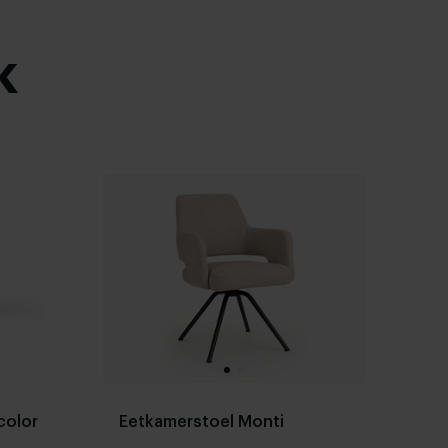
k
color
Eetkamerstoel Monti
De
ee