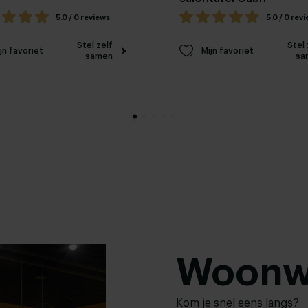
5.0 / 0 reviews
5.0 / 0 rev
Stel zelf
Stel 
jn favoriet
Mijn favoriet
samen
sa
Woonw
Kom je snel eens langs?