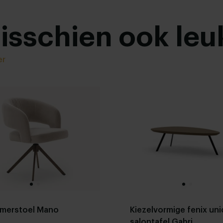
misschien ook leu
er
amerstoel Mano
Kiezelvormige fenix uni
salontafel Gabri