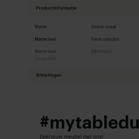
Productinformatie
Vorm:
Deens ovaal
Materiaal:
Fenix unicolor
Materiaal
Eikenhout
onderstel:
Kleur:
Bekijk kleuren in onze 
Afmetingen
Randafwerking:
Facet
Lengte tafelblad:
160 - 300 cm
Woonstijl:
Modern
,
Hotel chique
Breedte tafelblad:
90 - 130 cm
#mytabled
Bladdikte:
4 cm
Hoogte tafelblad:
74 cm
,
75 cm
,
76 cm (
Deel jouw meubel met ons!
78 cm