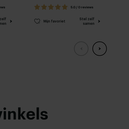
iews
5.0 / 0 reviews
zelf
Stel zelf
Mijn favoriet
men
samen
inkels