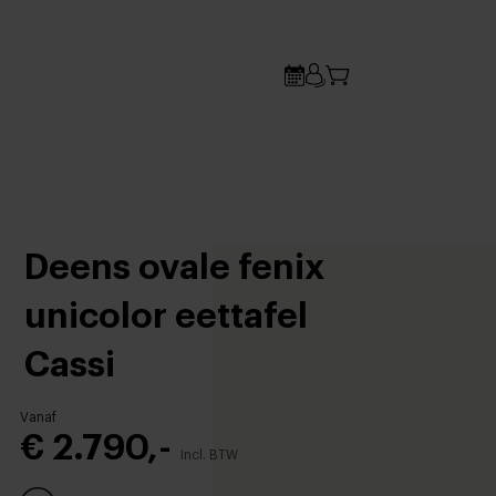
Deens ovale fenix
unicolor eettafel
Cassi
Vanaf
€ 2.790,-
Incl. BTW