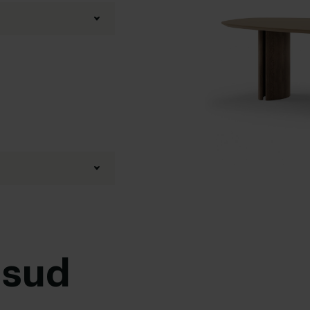
3D Configurator
usud
advieshoogte)
,
77 cm
,