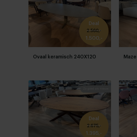
Deal
2.560,-
1.500,-
Ovaal keramisch 240X120
Maze
Zo goed als nieuw
Deal
2.675,-
1.395,-