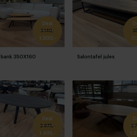
Deal
D
3.140,-
95
1.300,-
30
 bank 350X160
Salontafel jules
Nieuw
Show
Deal
D
2.875,-
2.7
1.495,-
1.3