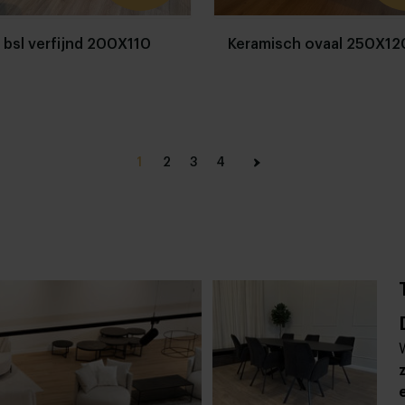
 bsl verfijnd 200X110
Keramisch ovaal 250X12
1
2
3
4