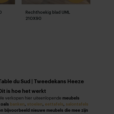
0
Rechthoekig blad UML
210X90
Table du Sud | Tweedekans Heeze
Dit is hoe het werkt
We verkopen hier uiteenlopende
meubels
zoals
banken
,
stoelen
,
eettafels
,
salontafels
en bijvoorbeeld nieuwe meubels die mee zijn