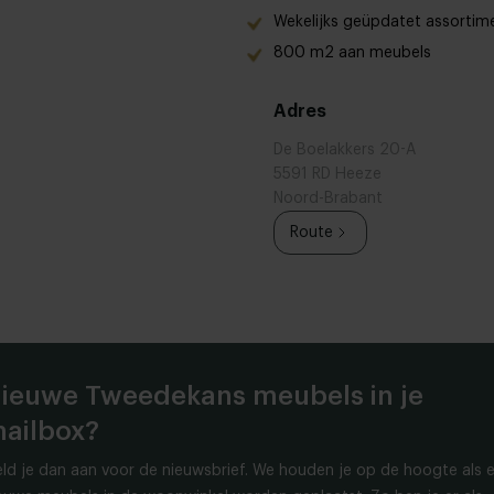
Wekelijks geüpdatet assortim
800 m2 aan meubels
Adres
De Boelakkers 20-A
5591 RD Heeze
Noord-Brabant
Route
ieuwe Tweedekans meubels in je
ailbox?
ld je dan aan voor de nieuwsbrief. We houden je op de hoogte als e