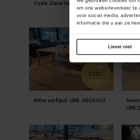
We gebruiken cookies om co
Ovale Ziano bank 210
Lou 
om ons websiteverkeer te a
voor social media, advert
informatie die u aan ze he
Gebruikssporen aanwezig
Liever niet
Deal
2.780,-
1.595,-
Miles verfijnd- UML 260X100
Deens
UML
Zo goed als nieuw