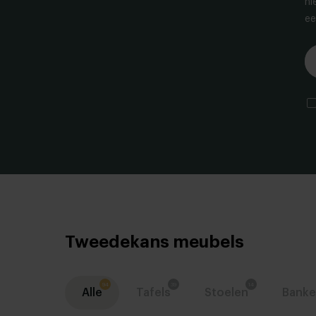
ni
ee
Tweedekans meubels
Alle
Tafels
Stoelen
Bank