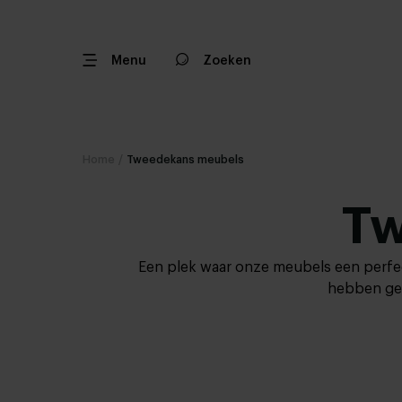
Menu
Zoeken
Home
/
Tweedekans meubels
Tw
Een plek waar onze meubels een perfect
hebben ges