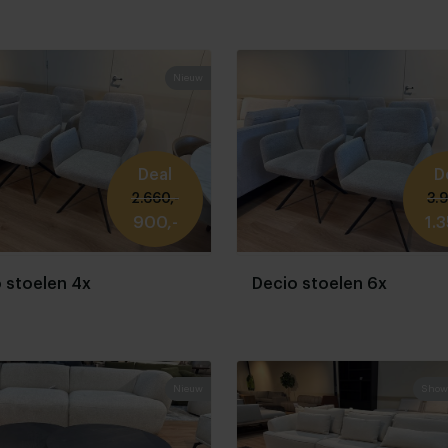
Nieuw
Deal
D
2.660,-
3.9
900,-
1.3
 stoelen 4x
Decio stoelen 6x
Nieuw
Show