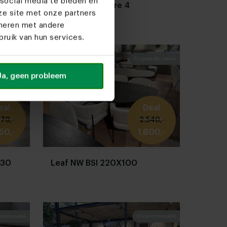
social media te bieden en
e
3X mood 95 noire 4
ze site met onze partners
ineren met andere
ruik van hun services.
Nieuw
Zo goed als nieuw
Ja, geen probleem
eal
Deal
70,-
2.540,-
50,-
1.600,-
130
Leaf NW BSI 220X100
roommodel
Showroommodel