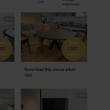
Lijst
toegevoegd
Nieuw
Gebruikssporen aanwezig
eal
Deal
90,-
2.560,-
50,-
1.395,-
Rond blad BSL nieuw eiken
160
roommodel
Nieuw