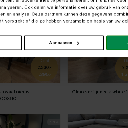
ntent en advertenties te personaliseren, om functies voor 
eetkamer bank 290X170
4X mood95 mango beig
nalyseren. Ook delen we informatie over uw gebruik van on
eren en analyse. Deze partners kunnen deze gegevens comb
eft verstrekt of die ze hebben verzameld op basis van uw geb
Nieuw
Aanpassen
Deal
D
2.360,-
2.2
1.395,-
1.3
 ovaal nieuw
Olmo verfijnd silk white 
200X90
Nieuw
Show