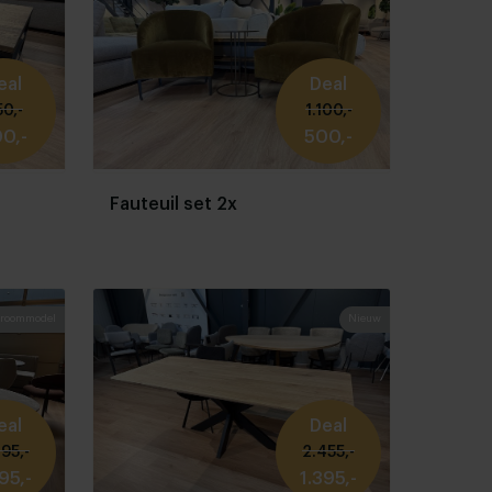
eal
Deal
0,-
1.100,-
0,-
500,-
Fauteuil set 2x
roommodel
Nieuw
eal
Deal
95,-
2.455,-
95,-
1.395,-