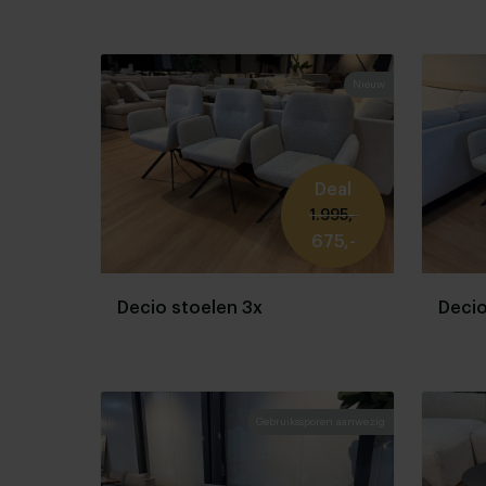
Nieuw
Deal
1.995,-
675,-
Decio stoelen 3x
Decio
Gebruikssporen aanwezig