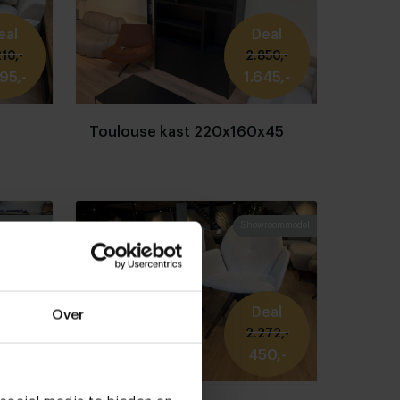
eal
Deal
10,-
2.850,-
95,-
1.645,-
Toulouse kast 220x160x45
roommodel
Showroommodel
eal
Deal
Over
60,-
2.272,-
0,-
450,-