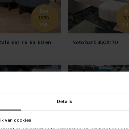
Deal
D
1.560,-
3.2
795,-
1.4
tafel set niel BSI 80 en
Noto bank 350X170
Zo goed als nieuw
Show
Deal
D
Details
3.190,-
2.1
1.500,-
60
ik van cookies