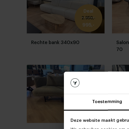
Deal
2.950,-
995,-
Rechte bank 340x90
Salon
70
Nieuw
Deal
Toestemming
2.450,-
1.300,-
Deze website maakt gebru