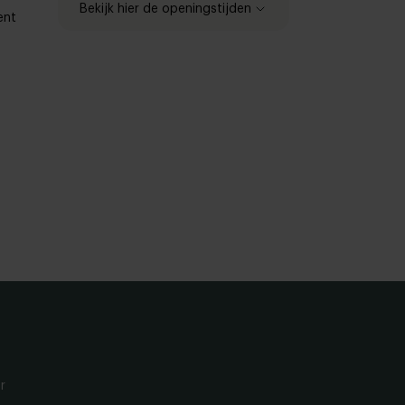
Bekijk hier de openingstijden
ent
Zaterdag
10:00 - 15:00u
Zaterdag
1 aug - Gesloten
Zaterdag
15 aug - Gesloten
r