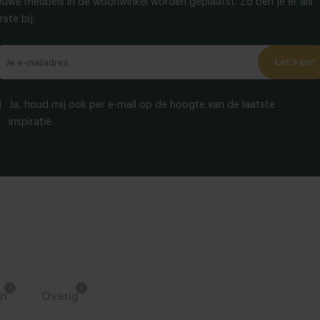
euwe meubels in de woonwinkel worden geplaatst. Zo ben je er als
rste bij.
Let's go!
Ja, houd mij ook per e-mail op de hoogte van de laatste
inspiratie.
en
Overig